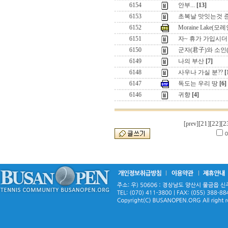
6154
안부...
[13]
6153
초복날 맛잇는것 
6152
Moraine Lake(모
6151
자~ 휴가 가입시더..
6150
군자(君子)와 소인
6149
나의 부산
[7]
6148
사우나 가실 분??
[
6147
독도는 우리 땅
[6]
6146
귀향
[4]
[21]
[22]
[2
[prev]