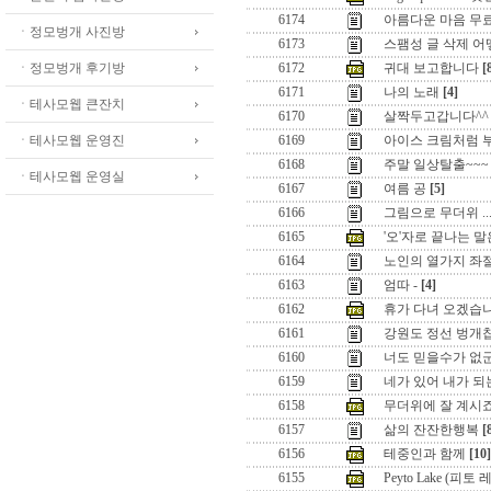
6174
아름다운 마음 무
ㆍ정모벙개 사진방
6173
스팸성 글 삭제 어
ㆍ정모벙개 후기방
6172
귀대 보고합니다
[
6171
나의 노래
[4]
ㆍ테사모웹 큰잔치
6170
살짝두고갑니다^^
ㆍ테사모웹 운영진
6169
아이스 크림처럼 
6168
주말 일상탈출~~~
ㆍ테사모웹 운영실
6167
여름 공
[5]
6166
그림으로 무더위 ....
6165
'오'자로 끝나는 말
6164
노인의 열가지 좌
6163
엄따 -
[4]
6162
휴가 다녀 오겠습
6161
강원도 정선 벙개
6160
너도 믿을수가 없군 
6159
네가 있어 내가 되
6158
무더위에 잘 계시
6157
삶의 잔잔한행복
[
6156
테중인과 함께
[10]
6155
Peyto Lake (피토 