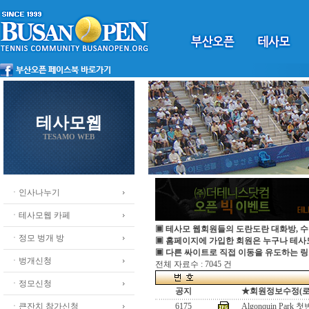
테사모웹
TESAMO WEB
ㆍ인사나누기
ㆍ테사모웹 카페
▣ 테사모 웹회원들의 도란도란 대화방, 수
ㆍ정모 벙개 방
▣ 홈페이지에 가입한 회원은 누구나 테
▣ 다른 싸이트로 직접 이동을 유도하는 링
ㆍ벙개신청
전체 자료수 : 7045 건
ㆍ정모신청
공지
★회원정보수정(로그인
ㆍ큰잔치 참가신청
6175
Algonquin Park