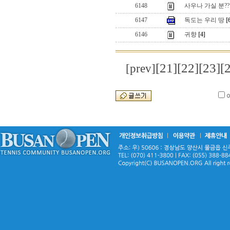
6148
사우나 가실 분??
6147
독도는 우리 땅
[
6146
귀향
[4]
[21]
[22]
[23]
[
[prev]