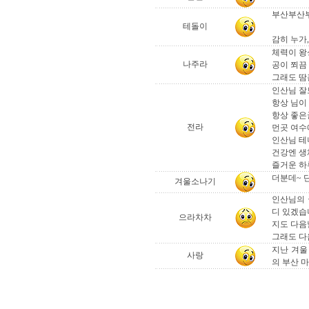
부산부산부산
테돌이
감히 누가
체력이 왕
나주라
공이 쬐끔
그래도 땀
인산님 잘
항상 님이
항상 좋은
전라
먼곳 여수
인산님 테
건강엔 생체
즐거운 하
더분데~ 
겨울소나기
인산님의 
디 있겠습
으라차차
지도 다음날
그래도 다
지난 겨울
사랑
의 부산 마