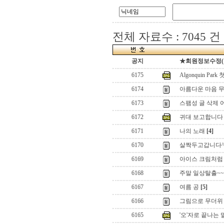
전체 자료수 : 7045 건
공지
★회원정보수정(로그
6175
Algonquin Par
6174
아름다운 마음 무
6173
스팸성 글 삭제 
6172
귀대 보고합니다
6171
나의 노래
[4]
6170
살짝두고갑니다^
6169
아이스 크림처럼
6168
주말 일상탈출~~
6167
여름 공
[5]
6166
그림으로 무더위 ...
6165
'오'자로 끝나는 