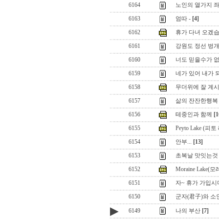
6164
노인의 열가지 
6163
엄따 -
[4]
6162
휴가 다녀 오겠
6161
강원도 정선 벙
6160
너도 믿을수가 없군
6159
네가 있어 내가 
6158
무더위에 잘 계
6157
삶의 잔잔한행복
6156
테중인과 함께
[1
6155
Peyto Lake (피
6154
안부...
[13]
6153
초복날 맛잇는것
6152
Moraine Lake
6151
자~ 휴가 가입시더
6150
군자(君子)와 소
▶
6149
나의 부산
[7]