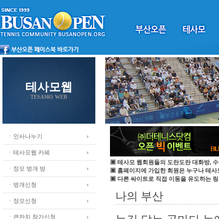
테사모웹
TESAMO WEB
ㆍ인사나누기
ㆍ테사모웹 카페
▣ 테사모 웹회원들의 도란도란 대화방, 수
ㆍ정모 벙개 방
▣ 홈페이지에 가입한 회원은 누구나 테
▣ 다른 싸이트로 직접 이동을 유도하는 링
ㆍ벙개신청
나의 부산
ㆍ정모신청
ㆍ큰잔치 참가신청