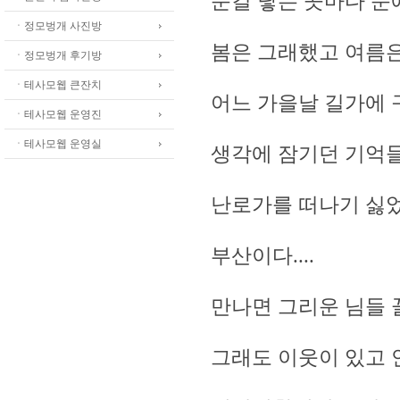
눈길 닿는 곳마다 눈
ㆍ정모벙개 사진방
봄은 그래했고 여름
ㆍ정모벙개 후기방
ㆍ테사모웹 큰잔치
어느 가을날 길가에 
ㆍ테사모웹 운영진
ㆍ테사모웹 운영실
생각에 잠기던 기억
난로가를 떠나기 싫
부산이다....
만나면 그리운 님들 
그래도 이웃이 있고 