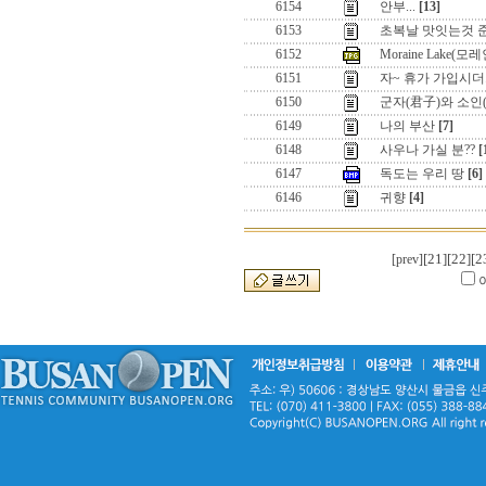
6154
안부...
[13]
6153
초복날 맛잇는것 
6152
Moraine Lake(모
6151
자~ 휴가 가입시더..
6150
군자(君子)와 소인
6149
나의 부산
[7]
6148
사우나 가실 분??
[
6147
독도는 우리 땅
[6]
6146
귀향
[4]
[21]
[22]
[2
[prev]