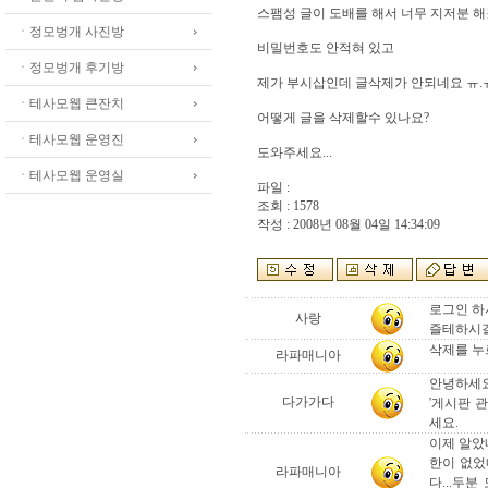
스팸성 글이 도배를 해서 너무 지저분 
ㆍ정모벙개 사진방
비밀번호도 안적혀 있고
ㆍ정모벙개 후기방
제가 부시삽인데 글삭제가 안되네요 ㅠ.
ㆍ테사모웹 큰잔치
어떻게 글을 삭제할수 있나요?
ㆍ테사모웹 운영진
도와주세요...
ㆍ테사모웹 운영실
파일 :
조회 : 1578
작성 : 2008년 08월 04일 14:34:09
로그인 하
사랑
즐테하시길,.
삭제를 누르
라파매니아
안녕하세요
다가가다
'게시판 
세요.
이제 알았
한이 없었
라파매니아
다...두