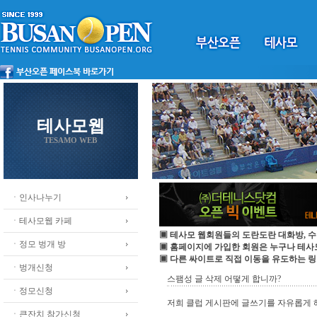
테사모웹
TESAMO WEB
ㆍ인사나누기
ㆍ테사모웹 카페
▣ 테사모 웹회원들의 도란도란 대화방, 수
ㆍ정모 벙개 방
▣ 홈페이지에 가입한 회원은 누구나 테
▣ 다른 싸이트로 직접 이동을 유도하는 링
ㆍ벙개신청
스팸성 글 삭제 어떻게 합니까?
ㆍ정모신청
저희 클럽 게시판에 글쓰기를 자유롭게
ㆍ큰잔치 참가신청