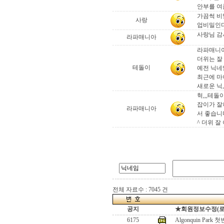
안부를 여쭙
가끔썩 비
사랑
업비밀인디
사랑님 감
라파매니아
라파매니아
더위는 잘
테돌이
예전 닉네
최근에 마
새로운 닉
헉,,,테
잡이가 잘
라파매니아
서 좋습니다
^ 더위 
전체 자료수 : 7045 건
공지
★회원정보수정(로그인
6175
Algonquin Park