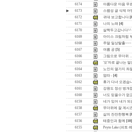
6174
아름다운 마음 무
▶
6173
스팸성 글 삭제 어
6172
귀대 보고합니다
[
6171
나의 노래
[4]
6170
살짝두고갑니다^^
6169
아이스 크림처럼 
6168
주말 일상탈출~~~
6167
여름 공
[5]
6166
그림으로 무더위 ....
6165
'오'자로 끝나는 말
6164
노인의 열가지 좌
6163
엄따 -
[4]
6162
휴가 다녀 오겠습
6161
강원도 정선 벙개
6160
너도 믿을수가 없군 
6159
네가 있어 내가 되
6158
무더위에 잘 계시
6157
삶의 잔잔한행복
[
6156
테중인과 함께
[10]
6155
Peyto Lake (피토 