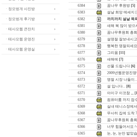
6384
꿈나무 후원방
[5]
ㆍ정모벙개 사진방
6383
설날 희망 메세지 [
ㆍ정모벙개 후기방
6382
까치까치 설날 목
6381
새해 복 많이 받으세
ㆍ테사모웹 큰잔치
6380
꿈나무후원회 총회
ㆍ테사모웹 운영진
6379
설명절 잘보내시고
6378
행복한 명절되세요.
ㆍ테사모웹 운영실
6377
그리움
[11]
6376
새해에
[7]
6375
선물 드립니다
[6]
6374
2009년웹운영진
6373
명절 시장 나들이...
6372
설 입니다...
[8]
6371
아이구 이것참 ,,,
[
6370
컴퓨터룸 까지 접
6369
실내 테니스장에서 
6368
무사히 집에 도착 7
6367
꿈나무후원회 총
6366
너무 힘들어서요 ^
6365
눈, 눈, 눈만 밟았