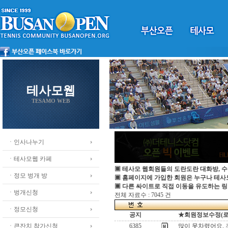
테사모웹
TESAMO WEB
ㆍ인사나누기
ㆍ테사모웹 카페
▣ 테사모 웹회원들의 도란도란 대화방, 수
ㆍ정모 벙개 방
▣ 홈페이지에 가입한 회원은 누구나 테
▣ 다른 싸이트로 직접 이동을 유도하는 링
ㆍ벙개신청
전체 자료수 : 7045 건
ㆍ정모신청
공지
★회원정보수정(로그인
ㆍ큰잔치 참가신청
6385
많이 못차렸어요. 