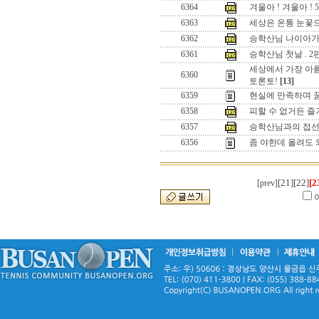
6364
겨울아 ! 겨울아 ! 5
6363
세상은 온통 눈꽃으로
6362
승학산님 나이아가라
6361
승학산님 첫날 . 2
세상에서 가장 아름
6360
토론토!
[13]
6359
현실에 만족하며 
6358
피할 수 없거든 즐
6357
승학산님과의 접선 
6356
좀 야한데 올려도 
[21]
[22]
[2
[prev]