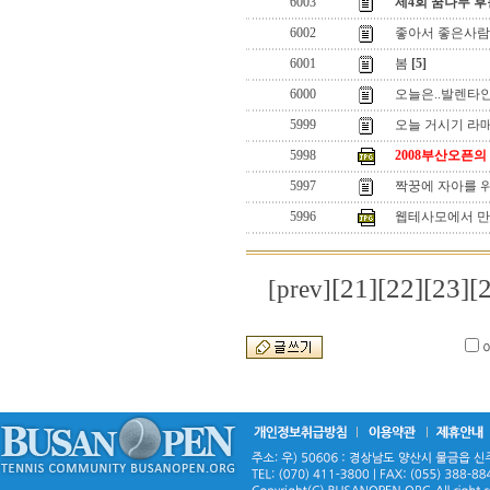
6003
제4회 꿈나무 
6002
좋아서 좋은사람
6001
봄
[5]
6000
오늘은..발렌타인 데
5999
오늘 거시기 라
5998
2008부산오픈의
5997
짝꿍에 자아를 
5996
웹테사모에서 만
[21]
[22]
[23]
[
[prev]