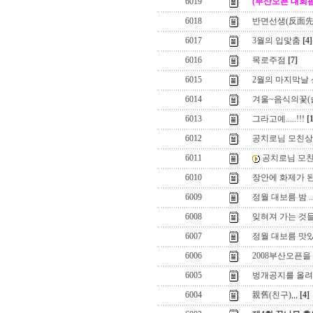
6019
(부산오픈 대회
6018
반면선생(反面先
6017
3월의 입맟춤
[4]
6016
목로주점
[7]
6015
2월의 마지막날
6014
겨울~음식의꽃(술
6013
그라고예.....!!!
[
6012
공치로님 모친상
6011
공치로님 모
6010
장안에 화제가 된 
6009
정월 대보름 밤 ..
6008
잊혀져 가는 것들
6007
정월 대보름 맛
6006
2008부산오픈
6005
벙개공지를 올려놓
6004
親舊(친구),,,
[4]