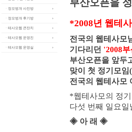
부산오픈을 성
ㆍ정모벙개 사진방
ㆍ정모벙개 후기방
*2008년 웹테
ㆍ테사모웹 큰잔치
전국의 웹테사모님
ㆍ테사모웹 운영진
기다리던
'2008
ㆍ테사모웹 운영실
부산오픈을 앞두고
맞이 첫 정기모임
전국의 웹테사모 
*웹테사모의 정기
다섯 번째 일요일
◈ 아 래 ◈