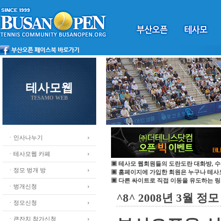
테사모웹
TESAMO WEB
ㆍ인사나누기
ㆍ테사모웹 카페
▣ 테사모 웹회원들의 도란도란 대화방, 수
ㆍ정모 벙개 방
▣ 홈페이지에 가입한 회원은 누구나 테
▣ 다른 싸이트로 직접 이동을 유도하는 링
ㆍ벙개신청
^8^ 2008년 3월 정모 
ㆍ정모신청
ㆍ큰잔치 참가신청