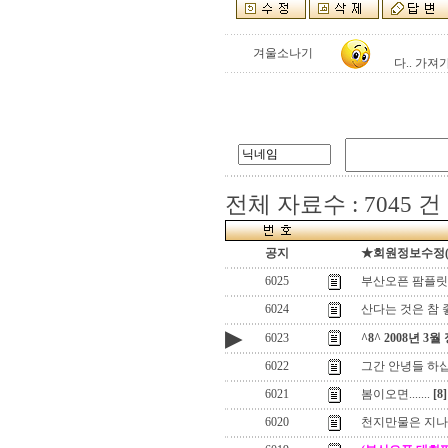
겨울소나기
다.. 가져
전체 자료수 : 7045 건
공지
★회원정보수정(로그
6025
부산오픈 팜플릿
6024
산다는 것은 참
▶
6023
^8^ 2008년 3월
6022
그간 안녕들 하
6021
봄이오면.......
[8]
6020
천지만물은 지나