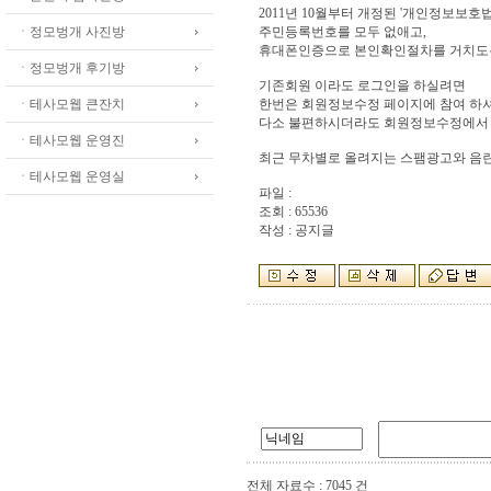
2011년 10월부터 개정된 '개인정보보호
ㆍ정모벙개 사진방
주민등록번호를 모두 없애고,
휴대폰인증으로 본인확인절차를 거치도
ㆍ정모벙개 후기방
기존회원 이라도 로그인을 하실려면
ㆍ테사모웹 큰잔치
한번은 회원정보수정 페이지에 참여 하셔
다소 불편하시더라도 회원정보수정에서 
ㆍ테사모웹 운영진
최근 무차별로 올려지는 스팸광고와 음란
ㆍ테사모웹 운영실
파일 :
조회 : 65536
작성 : 공지글
전체 자료수 : 7045 건