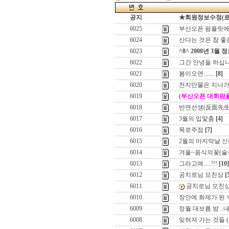
공지
★회원정보수정(로그인
6025
부산오픈 팜플릿에
6024
산다는 것은 참 좋
6023
^8^ 2008년 3월 정
6022
그간 안녕들 하십
6021
봄이오면.......
[8]
6020
천지만물은 지나가
6019
(부산오픈 대회팜
6018
반면선생(反面先生
6017
3월의 입맟춤
[4]
6016
목로주점
[7]
6015
2월의 마지막날 
6014
겨울~음식의꽃(술칭
6013
그라고예.....!!!
[10]
6012
공치로님 모친상
[
6011
공치로님 모친
6010
장안에 화제가 된 누
6009
정월 대보름 밤 ..내
6008
잊혀져 가는 것들 