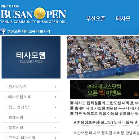
테사모웹
TESAMO WEB
ㆍ인사나누기
ㆍ테사모웹 카페
▣ 테사모 웹회원들의 도란도란 대화방, 수
ㆍ정모 벙개 방
▣ 홈페이지에 가입한 회원은 누구나 테
▣ 다른 싸이트로 직접 이동을 유도하는 링
ㆍ벙개신청
★회원정보수정(로그인) 안내 ! -필독-★
ㆍ정모신청
부산오픈 테사모 웹회원 여러분 안녕하
ㆍ큰잔치 참가신청