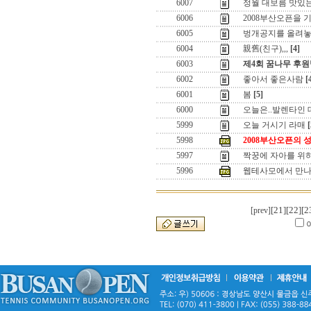
6007
정월 대보름 맛있
6006
2008부산오픈을 
6005
벙개공지를 올려놓고
6004
親舊(친구),,,
[4]
6003
제4회 꿈나무 후원
6002
좋아서 좋은사람
[
6001
봄
[5]
6000
오늘은..발렌타인 데이
5999
오늘 거시기 라매
[
5998
2008부산오픈의 
5997
짝꿍에 자아를 위
5996
웹테사모에서 만나
[21]
[22]
[2
[prev]