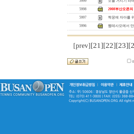
5999
오늘 거시기 라
5998
2008부산오픈의
5997
짝꿍에 자아를 
5996
웹테사모에서 만
[21]
[22]
[23]
[
[prev]