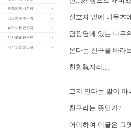
친...親 참으로 재미
ㆍ정모벙개 사진방
설立자 밑에 나무木에
ㆍ정모벙개 후기방
ㆍ테사모웹 큰잔치
담장옆에 있는 나무
ㆍ테사모웹 운영진
ㆍ테사모웹 운영실
온다는 친구를 바라
친할親자라,,,,
그저 안다는 말이 
친구라는 뜻인가?
어이하여 이글은 그옛