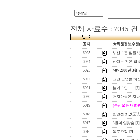
전체 자료수 : 7045 건
공지
★회원정보수정(로그
6025
부산오픈 팜플릿
6024
산다는 것은 참
6023
^8^ 2008년 3월
6022
그간 안녕들 하
6021
봄이오면.......
[8]
6020
천지만물은 지나
6019
(부산오픈 대회
6018
반면선생(反面先
6017
3월의 입맟춤
[4]
6016
목로주점
[7]