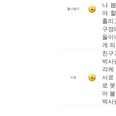
나 
물사랑이
야 
흘리고
구정
울이
게 
친구가
박사
각케
서로
수창
로 
어 
박사