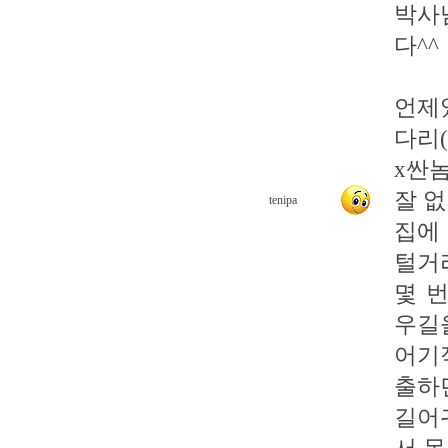
박사
다^^
언제
다리(
x싼
잘 
tenipa
집에
털거
몇 
우길
어기
출하
길어