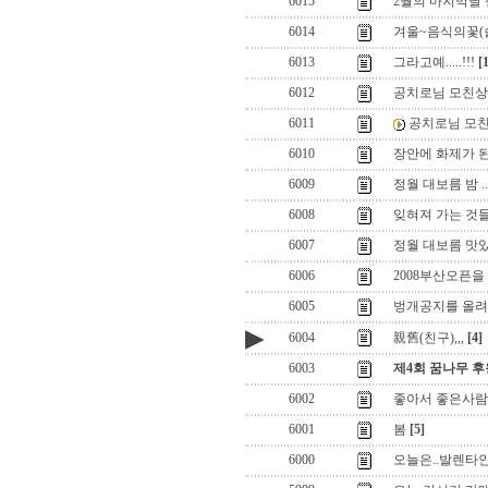
6015
2월의 마지막날
6014
겨울~음식의꽃(술
6013
그라고예.....!!!
[
6012
공치로님 모친상
6011
공치로님 모
6010
장안에 화제가 된 
6009
정월 대보름 밤 ..
6008
잊혀져 가는 것들
6007
정월 대보름 맛
6006
2008부산오픈
6005
벙개공지를 올려놓
▶
6004
親舊(친구),,,
[4]
6003
제4회 꿈나무 
6002
좋아서 좋은사람
6001
봄
[5]
6000
오늘은..발렌타인 데