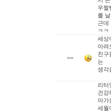
서 
우짤
를 날
근데
ㅋㅋ
세상
아려
친구
insan
는
생각
리터
건강하
아가
세월