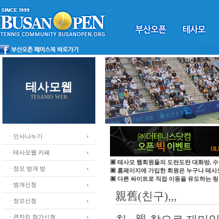
테사모웹
TESAMO WEB
ㆍ인사나누기
ㆍ테사모웹 카페
▣ 테사모 웹회원들의 도란도란 대화방, 수
ㆍ정모 벙개 방
▣ 홈페이지에 가입한 회원은 누구나 테
▣ 다른 싸이트로 직접 이동을 유도하는 링
ㆍ벙개신청
親舊(친구),,,
ㆍ정모신청
ㆍ큰잔치 참가신청