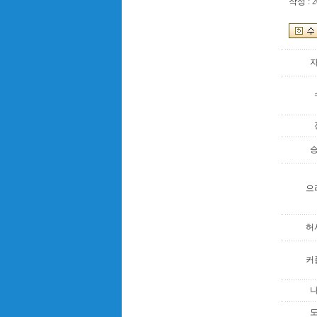
작성 : 2
으
허
커