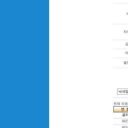
s
자
벌
전체 자료수
공
602
602