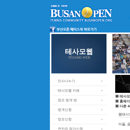
테사모웹
TESAMO WEB
ㆍ인사나누기
ㆍ테사모웹 카페
▣ 테사모
ㆍ정모 벙개 방
▣ 홈페이
▣ 다른 
ㆍ벙개신청
웹테사모
ㆍ정모신청
아울, 
ㆍ큰잔치 참가신청