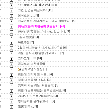
3
^8^ 2008년 3월 정모 안내 !!!
[1]
2
그간 안녕들 하십니까?
[11]
1
봄이오면.......
[8]
0
천지만물은 지나가는 나그네의 집이로다,,
[5]
9
(부산오픈 대회팜플릿 댓글달기)
[41]
8
반면선생(反面先生)이 따로 없습니다.
[7]
7
3월의 입맟춤
[4]
6
목로주점
[7]
5
2월의 마지막날 신나게 보내자구요
[6]
4
겨울~음식의꽃(술칭구) 과메기...
[7]
3
그라고예.....!!!
[10]
2
공치로님 모친상
[56]
1
공치로님 모친상
[1]
0
장안에 화제가 된 누드...
[6]
9
정월 대보름 밤 ..내사..
[3]
8
잊혀져 가는 것들 (쥐불놀이)
[5]
7
정월 대보름 맛있는 오곡밥 드세요
[6]
6
2008부산오픈을 기대하면서
[3]
5
벙개공지를 올려놓고서....
[5]
4
親舊(친구),,,
[4]