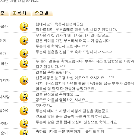
008년 02월 13일 09:14:22
웹테사모의 옥동자탄생이군요.
자굴산
축하드리며, 부부즐테로 행복 누리시길 기원합니다.
무자년의 첫 경사가 웹 테사모에서 일어났군요.
수창
같은 취미를 가진 부부라서 더욱 보기 좋습니다.
두분에게 축하인사 드립니다.ㅎㅎ
두분의 결혼을 진심으로 축하 드립니다 ㅉㅉㅉㅉ
전라
두 분의 결혼을 축하드립니다. 부부테니스 합집합으로 사랑과
승학산
길 기원합니다. ^^*
결혼을 축하 드립니다.
신혼여행은 눈구경 하실 이곳으로 오시지요 ....^^*
라차차
저희 테니스협회에 자녀를 줄줄이 4명을둔 젊은 부부가 있습니다
합복식 팀 까지 다 만들어 놓았다구요 .
결혼 진심으로 축하해요,,,,,,
시사랑
꽁주르 아울님 행복하게 사세요,,,
추카추카..
플아이
두분의 테니스 사랑이 이렇게 결실을 맺는군요..
앞으로 많은 좋은 일들이 두분과 함께 하시길....
두분이 같은 방을 함께 쓰심에 진심으로 축하드려요.
나주라
축하합니다!!! 두분 행복하게 ... 즐테도 함께
도순이