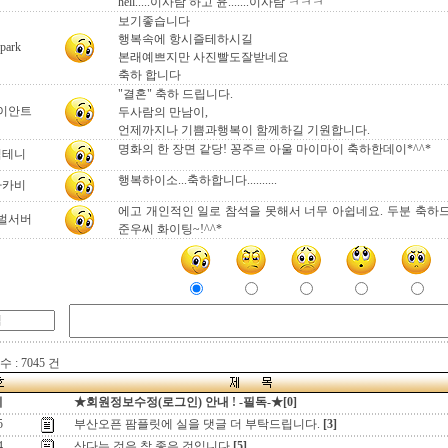
hell.....이사람 하고 윤.......이사람 ㅋㅋㅋ
보기좋습니다
행복속에 항시즐테하시길
park
본래예쁘지만 사진빨도잘받네요
축하 합니다
"결혼" 축하 드립니다.
이안트
두사람의 만남이,
언제까지나 기쁨과행복이 함께하길 기원합니다.
명화의 한 장면 같당! 꽁주르 아울 마이마이 축하한데이*^^*
김테니
행복하이소...축하합니다..........
아카비
에고 개인적인 일로 참석을 못해서 너무 아쉽네요. 두분 축하
벌서버
준우씨 화이팅~!^^*
 : 7045 건
지
★회원정보수정(로그인) 안내 ! -필독-★[0]
5
부산오픈 팜플릿에 실을 댓글 더 부탁드립니다.
[3]
4
산다는 것은 참 좋은 것입니다
[5]