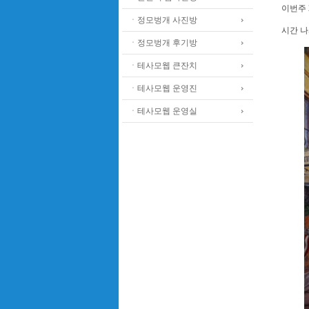
이번주 
ㆍ정모벙개 사진방
시간 나
ㆍ정모벙개 후기방
ㆍ테사모웹 큰잔치
ㆍ테사모웹 운영진
ㆍ테사모웹 운영실