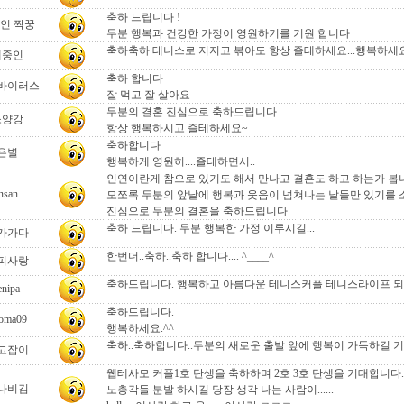
축하 드립니다 !
인 짝꿍
두분 행복과 건강한 가정이 영원하기를 기원 합니다
축하축하 테니스로 지지고 볶아도 항상 즐테하세요...행복하세
테중인
축하 합니다
바이러스
잘 먹고 잘 살아요
두분의 결혼 진심으로 축하드립니다.
소양강
항상 행복하시고 즐테하세요~
축하합니다
은별
행복하게 영원히....즐테하면서..
인연이란게 참으로 있기도 해서 만나고 결혼도 하고 하는가 봅
nsan
모쪼록 두분의 앞날에 행복과 웃음이 넘쳐나는 날들만 있기를
진심으로 두분의 결혼을 축하드립니다
축하 드립니다. 두분 행복한 가정 이루시길...
가가다
한번더..축하..축하 합니다.... ^____^
피사랑
축하드립니다. 행복하고 아름다운 테니스커플 테니스라이프 되
enipa
축하드립니다.
oma09
행복하세요.^^
축하..축하합니다..두분의 새로운 출발 앞에 행복이 가득하길 
고잡이
웹테사모 커플1호 탄생을 축하하며 2호 3호 탄생을 기대합니다.
나비김
노총각들 분발 하시길 당장 생각 나는 사람이......