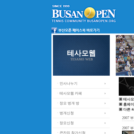
테사모웹
TESAMO WEB
ㆍ인사나누기
ㆍ테사모웹 카페
▣ 테사모
ㆍ정모 벙개 방
▣ 홈페이
▣ 다른 
ㆍ벙개신청
2007
ㆍ정모신청
2007
ㆍ큰잔치 참가신청