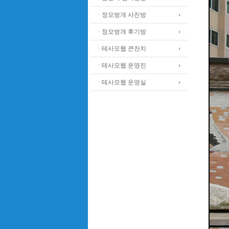
ㆍ정모벙개 사진방
ㆍ정모벙개 후기방
ㆍ테사모웹 큰잔치
ㆍ테사모웹 운영진
ㆍ테사모웹 운영실