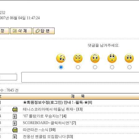
232
007년 06월 04일 11:47:24
댓글을 남겨주세요.
 : 7045 건
지
★회원정보수정(로그인) 안내 ! -필독-★[0]
5
테니스코리아에서 테돌님 취재~
[13]
4
‘07 롤랑가로 우승자는?
[4]
3
SCOREBOARD~클릭하시면?
[7]
2
따끈따끈 ~소식
[10]
1
전웅선 펜클럽 모집합니다
[13]