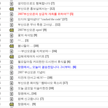
0
생각만으로도 행복합니다
[7]
9
부산오픈 홍보실에서는~
[12]
8
2007부산오픈의 성공적 개최를 위하여!!!
[5]
7
드디어 알아냈다! “cracked the code”
[17]
6
부산오픈 무사 축원 고사상....
[12]
5
2007부산오픈 open!
[9]
4
꽃의 속삭임
[9]
3
^^.....
[3]
2
봄나들이 ....
[10]
1
~~부산오픈을 지켜보며~~
[16]
0
김해국제여자 서키트
[7]
9
월요일아침 커피한잔 드시면서 휴식을
[6]
8
창원에서,,, 오늘이 결승전입니다. 2시부터..
[6]
7
2007 부산오픈 기념티
6
지깐게 안서고 배겨!~~
[10]
5
부산오픈 화이팅 ! 웹테사모 목소리
[17]
4
오늘 금요일 이슬이한잔
[10]
3
창원에서,,
[14]
2
컴백 신고합니다.
[7]
1
창원에서...
[9]