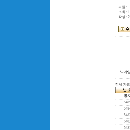
파일 :
조회 : 1
작성 : 2
전체 자료수
공
548
548
548
548
548