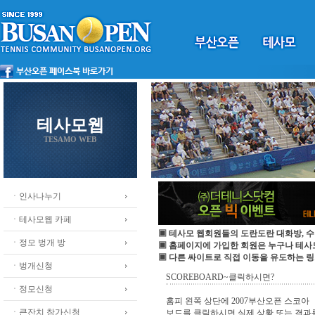
테사모웹
TESAMO WEB
ㆍ인사나누기
ㆍ테사모웹 카페
▣ 테사모 웹회원들의 도란도란 대화방, 수
ㆍ정모 벙개 방
▣ 홈페이지에 가입한 회원은 누구나 테
▣ 다른 싸이트로 직접 이동을 유도하는 링
ㆍ벙개신청
SCOREBOARD~클릭하시면?
ㆍ정모신청
홈피 왼쪽 상단에 2007부산오픈 스코아
ㆍ큰잔치 참가신청
보드를 클릭하시면 실제 상황 또는 결과를