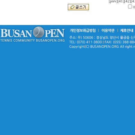
[41]
[42]
[4
[prev]