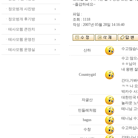
~즐감하세요~
ㆍ정모벙개 사진방
파일 :
ㆍ정모벙개 후기방
조회 : 1118
작성 : 2007년 05월 28일 14:16:40
ㆍ테사모웹 큰잔치
ㆍ테사모웹 운영진
수고많습니
ㆍ테사모웹 운영실
산하
수고 많으시
ㅎㅎ님아
내 왕펜 잘
Countrygirl
간다,가봐야
ㅋㅋ 나 
박카수 사가
대한민국 
자굴산
놀라운 노
테니님 고생
민들레처럼
테니님 수고
bagus
수고하십니
수창
김테니님 부