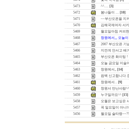
5473
^^.....
[3]
5472
봄나들이 ....
[10]
5471
~~부산오픈을 지
5470
김해국제여자 서
5469
월요일아침 커피한
5468
창원에서,,, 오늘이
5467
2007 부산오픈 기
5466
지깐게 안서고 배겨
5465
부산오픈 화이팅 !
5464
오늘 금요일 이슬
5463
창원에서,,
[14]
5462
컴백 신고합니다.
[
5461
창원에서...
[9]
5460
창원서 만난사람^
5459
누구일까요^^
[15]
5458
오월은 보고싶은 
5457
꼭 일요일이 아니더
5456
월요일 술타령~~?