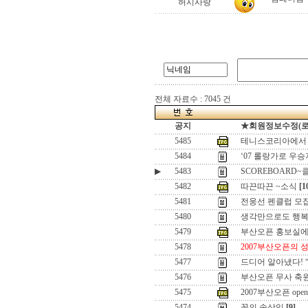
허시사랑
전체 자료수 : 7045 건
공지
★회원정보수정(로그인
5485
테니스코리아에서 
5484
‘07 롤랑가로 우승
▶
5483
SCOREBOARD
5482
따끈따끈 ~소식
[1
5481
전웅선 펜클럽 모
5480
생각만으로도 행
5479
부산오픈 홍보실에
5478
2007부산오픈의 성
5477
드디어 알아냈다! “crac
5476
부산오픈 무사 축원 
5475
2007부산오픈 open
5474
꽃의 속삭임
[9]