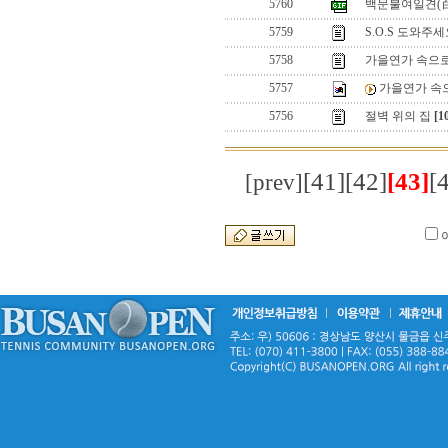
5760
백문불여일견(
5759
S.O.S 도와주
5758
가을연가 속으로..
5757
가을연가 속으로
5756
절벽 위의 집
[1
[41]
[42]
[43]
[
[prev]