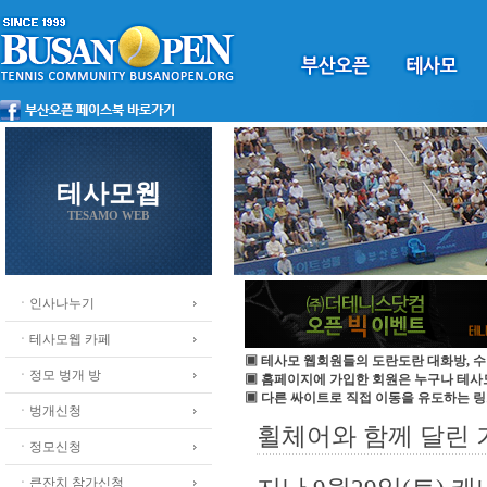
테사모웹
TESAMO WEB
ㆍ인사나누기
ㆍ테사모웹 카페
▣ 테사모 웹회원들의 도란도란 대화방, 수
ㆍ정모 벙개 방
▣ 홈페이지에 가입한 회원은 누구나 테
▣ 다른 싸이트로 직접 이동을 유도하는 링
ㆍ벙개신청
휠체어와 함께 달린
ㆍ정모신청
ㆍ큰잔치 참가신청