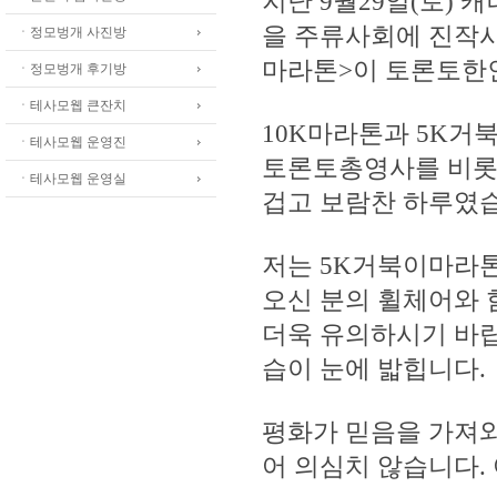
지난 9월29일(토)
을 주류사회에 진작
ㆍ정모벙개 사진방
마라톤>이 토론토한
ㆍ정모벙개 후기방
ㆍ테사모웹 큰잔치
10K마라톤과 5K거
ㆍ테사모웹 운영진
토론토총영사를 비롯 
ㆍ테사모웹 운영실
겁고 보람찬 하루였
저는 5K거북이마라
오신 분의 휠체어와 
더욱 유의하시기 바랍
습이 눈에 밟힙니다.
평화가 믿음을 가져와
어 의심치 않습니다.