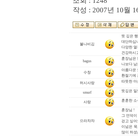
조회 : 1248
작성 : 2007년 10월 16
뜻 깊은 
대단하십니
불나비김
다양한 열
건강하시
훈장님은 봉
bagus
나보다 남
아름다운 
수창
환절기에 감
따뜻한 마
허시사랑
뜻깊은 일
smurf
훈훈한 소
사랑
훈장님 !
그 언덕이 
으라챠챠
걷고 싶어
이넘은 묵고
많이 하셨