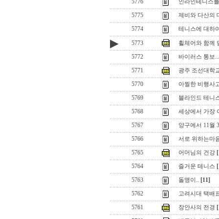
5776
인라인테니스를
5775
제비와 다산의 
5774
테니스에 대하여,
▶
5773
휠체어와 함께
5772
바이러스 통보..
5771
광주 조선대학교.
5770
아찔한 비행사
5769
블라인드 테니
5768
세상에서 가장 아
5767
양구에서 11월 
5766
서로 위하는마
5765
어머님의 건강
[
5764
즐거운 테니스
[
5763
돌맹이..
[11]
5762
고려시대 택배
5761
장안사의 전경
[