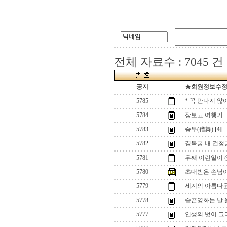
전체 자료수 : 7045 건
공지
★회원정보수정(로
5785
* 꼭 만나지 않
5784
장보고 여행기..
5783
승무(僧舞)
[4]
5782
경복궁 내 건청
5781
우째 이런일이 
5780
초대받은 손님이
5779
세계의 아름다
5778
슬픈영화는 날 
5777
인생의 벗이 그