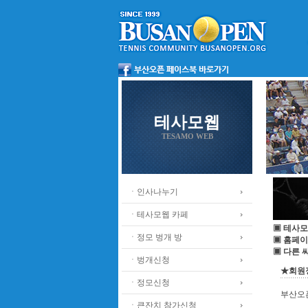
테사모웹
TESAMO WEB
ㆍ인사나누기
ㆍ테사모웹 카페
▣ 테사모
ㆍ정모 벙개 방
▣ 홈페이
▣ 다른 
ㆍ벙개신청
★회원정
ㆍ정모신청
부산오
ㆍ큰잔치 참가신청