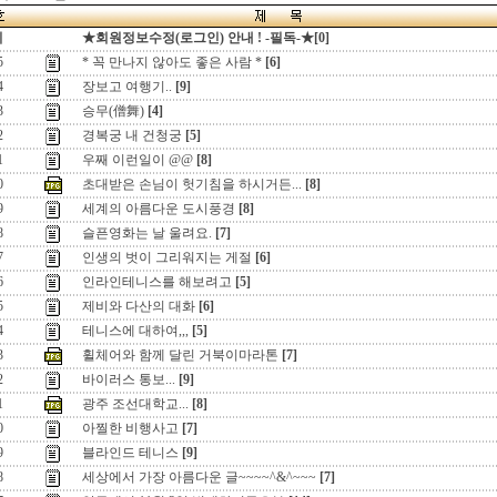
지
★회원정보수정(로그인) 안내 ! -필독-★[0]
5
* 꼭 만나지 않아도 좋은 사람 *
[6]
4
장보고 여행기..
[9]
3
승무(僧舞)
[4]
2
경복궁 내 건청궁
[5]
1
우째 이런일이 @@
[8]
0
초대받은 손님이 헛기침을 하시거든...
[8]
9
세계의 아름다운 도시풍경
[8]
8
슬픈영화는 날 울려요.
[7]
7
인생의 벗이 그리워지는 게절
[6]
6
인라인테니스를 해보려고
[5]
5
제비와 다산의 대화
[6]
4
테니스에 대하여,,,
[5]
3
휠체어와 함께 달린 거북이마라톤
[7]
2
바이러스 통보...
[9]
1
광주 조선대학교...
[8]
0
아찔한 비행사고
[7]
9
블라인드 테니스
[9]
8
세상에서 가장 아름다운 글~~~~^&^~~~
[7]