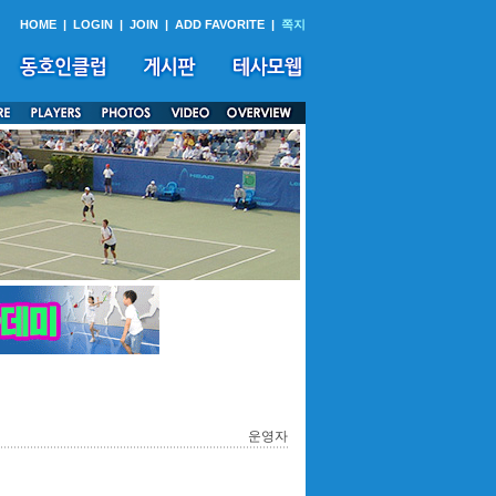
HOME
|
LOGIN
|
JOIN
|
ADD FAVORITE
|
쪽지
운영자