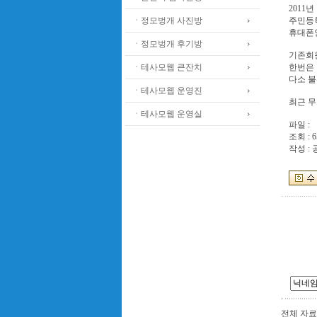
2011
ㆍ정모벙개 사진방
주민등
휴대폰
ㆍ정모벙개 후기방
기존회
ㆍ테사모웹 큰잔치
한번은 
다소 
ㆍ테사모웹 운영진
최근 무
ㆍ테사모웹 운영실
파일 :
조회 : 6
작성 :
전체 자료수