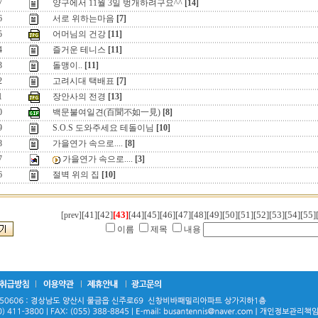
7
양구에서 11월 3일 벙개하려구요^^
[14]
6
서로 위하는마음
[7]
5
어머님의 건강
[11]
4
즐거운 테니스
[11]
3
돌맹이..
[11]
2
고려시대 택배표
[7]
1
장안사의 전경
[13]
0
백문불여일견(百聞不如一見)
[8]
9
S.O.S 도와주세요 테돌이님
[10]
8
가을연가 속으로....
[8]
7
가을연가 속으로....
[3]
6
절벽 위의 집
[10]
[41]
[42]
[43]
[44]
[45]
[46]
[47]
[48]
[49]
[50]
[51]
[52]
[53]
[54]
[55]
[prev]
이름
제목
내용