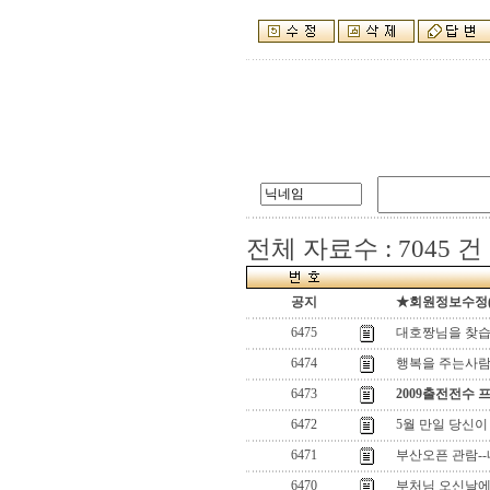
전체 자료수 : 7045 건
공지
★회원정보수정(로그
6475
대호짱님을 찾습
6474
행복을 주는사
6473
2009출전전수 
6472
5월 만일 당신이
6471
부산오픈 관람-
6470
부처님 오신날에