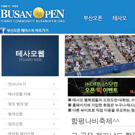
테사모웹
TESAMO WEB
ㆍ인사나누기
ㆍ테사모웹 카페
▣ 테사모 웹회원들의 도란도란 대화방, 수
ㆍ정모 벙개 방
▣ 홈페이지에 가입한 회원은 누구나 테
▣ 다른 싸이트로 직접 이동을 유도하는 링
ㆍ벙개신청
함평나비축제^^
ㆍ정모신청
ㆍ큰잔치 참가신청