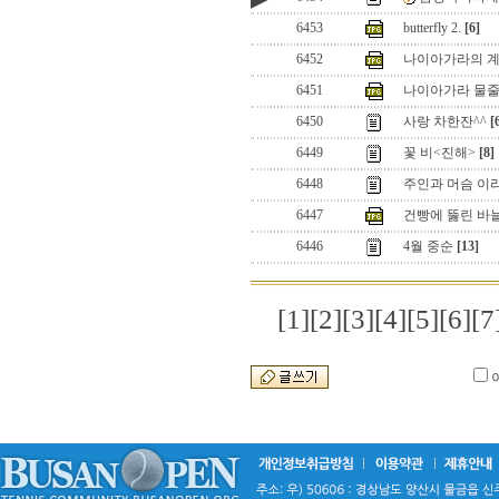
6453
butterfly 2.
[6]
6452
나이아가라의 계곡.
6451
나이아가라 물줄기
6450
사랑 차한잔^^
[
6449
꽃 비<진해>
[8]
6448
주인과 머슴 이라
6447
건빵에 뚫린 바
6446
4월 중순
[13]
[1]
[2]
[3]
[4]
[5]
[6]
[7