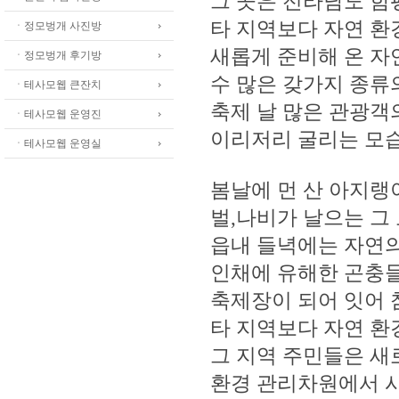
그 곳은 전라남도 함
타 지역보다 자연 환
ㆍ정모벙개 사진방
새롭게 준비해 온 자
ㆍ정모벙개 후기방
수 많은 갖가지 종류
ㆍ테사모웹 큰잔치
축제 날 많은 관광객
ㆍ테사모웹 운영진
이리저리 굴리는 모
ㆍ테사모웹 운영실
봄날에 먼 산 아지랭
벌,나비가 날으는 그
읍내 들녁에는 자연
인채에 유해한 곤충
축제장이 되어 잇어 
타 지역보다 자연 환
그 지역 주민들은 새
환경 관리차원에서 