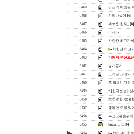
6469
당신의 아침을 위
6468
기장나들이
[6]
6467
새로운 한주,,
[8]
6466
이사
[7]
6465
차한잔 하고가세
6464
차한잔 하고가
6463
이형택 부산오픈 
6462
벙개공지
6461
그리운 그대와 
6460
또 절합니다 !!!!!!
6459
* [한국전쟁]: 
6458
衆理皆著, 微者執
6457
행복한 주말 맞이
6456
부산오픈을위하
6455
butterfly 1.
[6]
▶
6454
함평나비축제