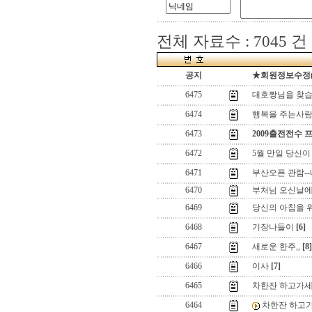
전체 자료수 : 7045 건
공지
★회원정보수정(로그
6475
대호짱님을 찾습
6474
행복을 주는사
6473
2009출전전수 
6472
5월 만일 당신이
6471
부산오픈 관람-
6470
부처님 오신날에
6469
당신의 아침을 위
6468
기장나들이
[6]
6467
새로운 한주,,
[8]
6466
이사
[7]
6465
차한잔 하고가세
6464
차한잔 하고가