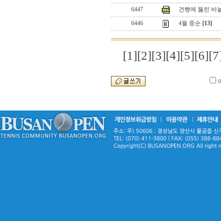
6447
건빵에 뚫린 바
6446
4월 중순
[13]
[1]
[2]
[3]
[4]
[5]
[6]
[7