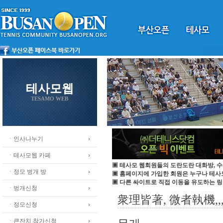
테사모웹
TESAMO WEB
ㆍ인사나누기
ㆍ테사모웹 카페
▣ 테사모 웹회원들의 도란도란 대화방, 수
ㆍ정모 벙개 방
▣ 홈페이지에 가입한 회원은 누구나 테
▣ 다른 싸이트로 직접 이동을 유도하는 링
ㆍ벙개신청
衆理皆著, 微者執機,,
ㆍ정모신청
ㆍ큰잔치 참가신청