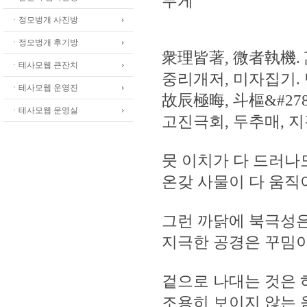
무게
ㆍ정모벙개 사진방
ㆍ정모벙개 후기방
衆理皆著, 微者執機.
ㆍ테사모웹 큰잔치
중리개저, 미자집기.
ㆍ테사모웹 운영진
故辰極晦, 斗樞&#278
ㆍ테사모웹 운영실
고진극회, 두추매, 지
뭇 이치가 다 드러나
온갖 사물이 다 움직
그런 까닭에 북극성은
지극한 공경은 꾸밈이
겉으로 나대는 것은 
조용히 보이지 않는 