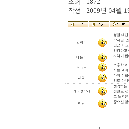
조회 : 1872
작성 : 2009년 04월 19
정말 대단
박사님, 
만덕이
인근 시,
건강하고 
자책이 됩니다
테돌이
조용하고 
tenipa
사는 재미
마이 어렵
사랑
리도 아니
생각하는 
리터엉박사
정말로 절
고 노력은 
좋으신 말
미남