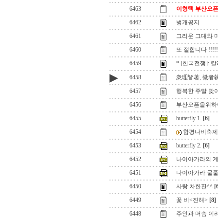
6463
이형택 부산오픈 
6462
벙개공지
6461
그리운 그대와 
6460
또 절합니다 !!!!!!
6459
* [한국전쟁]: 
▶
6458
衆理皆著, 微者執
6457
행복한 주말 맞이
6456
부산오픈을위하
6455
butterfly 1.
[6]
6454
함평나비축제
6453
butterfly 2.
[6]
6452
나이아가라의 계곡.
6451
나이아가라 물줄기
6450
사랑 차한잔^^
[
6449
꽃 비<진해>
[8]
6448
주인과 머슴 이라