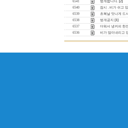
6541
벙개합니다.
[2]
6540
잠시 ..비가 쉬고 
6539
초복날 맛나게 드
6538
벙개공지
[1]
6537
더워서 냉커피 한잔
6536
비가 많이내리고 있