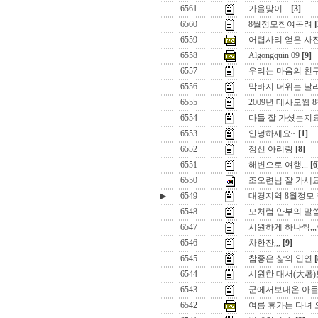
6561
가을맞이...
[3]
6560
8월정모참여독려
[
6559
어렵사리 얻은 사
6558
Algongquin 09
[9]
6557
우리는 마음의 친
6556
막바지 더위는 날
6555
2009년 테사모웹
6554
다들 잘 가셨는지요
6553
안녕하세요~
[1]
6552
정선 아리랑
[8]
6551
해변으로 여행...
[6
6550
조오련님 잘 가세요
▶
6549
대경지역 8월정모 
6548
모처럼 안부의 말씀
6547
시원하게 하나씩,,,
6546
차한잔,,,
[9]
6545
참좋은 삶의 인연
[
6544
시원한 대서(大暑)
6543
군에서보내온 아들 
6542
여름 휴가는 다녀 