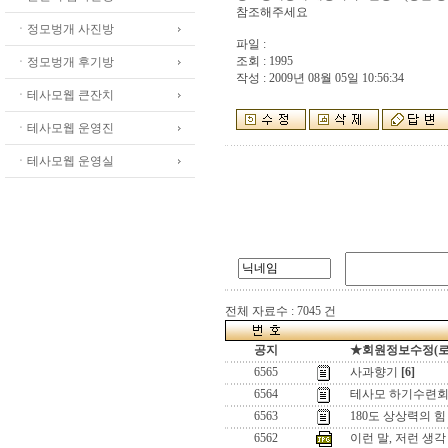
참조해주세요
ㆍ정모벙개 사진방
파일 :
조회 : 1995
ㆍ정모벙개 후기방
작성 : 2009년 08월 05일 10:56:34
ㆍ테사모웹 큰잔치
ㆍ테사모웹 운영진
ㆍ테사모웹 운영실
전체 자료수 : 7045 건
공지
★회원정보수정(로그인
6565
사과향기
[6]
6564
테사모 하기수련회 
6563
180도 상상력의 힘 
6562
이런 말, 저런 생각