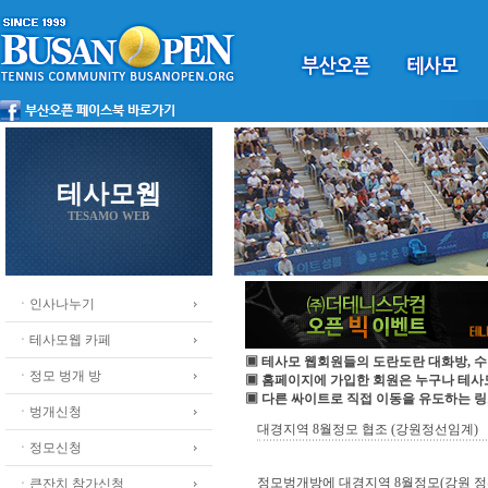
테사모웹
TESAMO WEB
ㆍ인사나누기
ㆍ테사모웹 카페
▣ 테사모 웹회원들의 도란도란 대화방, 수
ㆍ정모 벙개 방
▣ 홈페이지에 가입한 회원은 누구나 테
▣ 다른 싸이트로 직접 이동을 유도하는 링
ㆍ벙개신청
대경지역 8월정모 협조 (강원정선임계)
ㆍ정모신청
정모벙개방에 대경지역 8월정모(강원 정
ㆍ큰잔치 참가신청