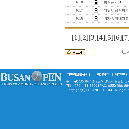
6538
벙개공지
[1]
6537
더워서 냉커피 한
6536
비가 많이내리고 
[1]
[2]
[3]
[4]
[5]
[6]
[7