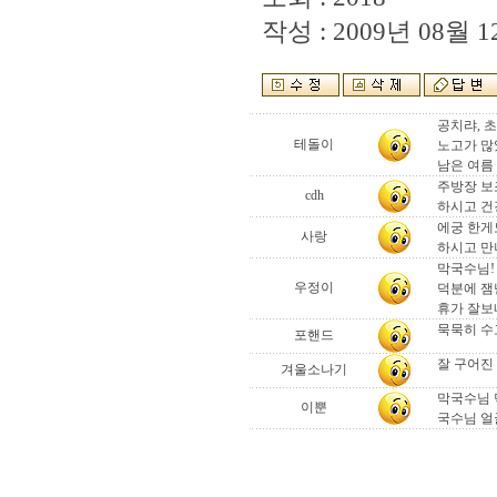
작성 : 2009년 08월 12
공치랴, 초
테돌이
노고가 많
남은 여름 
주방장 보
cdh
하시고 
에궁 한게
사랑
하시고 만
막국수님!
우정이
덕분에 잼
휴가 잘보
묵묵히 수
포핸드
잘 구어진
겨울소나기
막국수님 
이뿐
국수님 얼