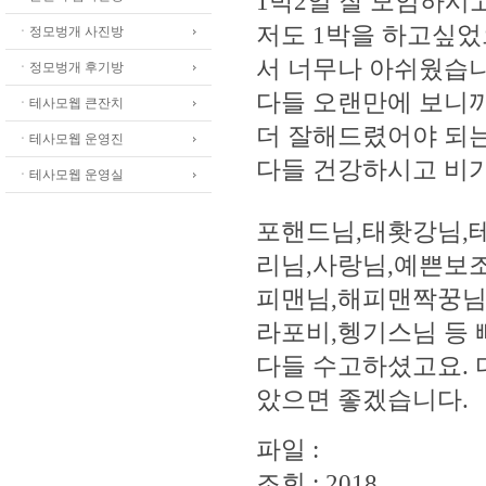
1박2일 잘 모임하시
저도 1박을 하고싶었
ㆍ정모벙개 사진방
서 너무나 아쉬웠습니
ㆍ정모벙개 후기방
다들 오랜만에 보니까
ㆍ테사모웹 큰잔치
더 잘해드렸어야 되는
ㆍ테사모웹 운영진
다들 건강하시고 비가
ㆍ테사모웹 운영실
포핸드님,태홧강님,테
리님,사랑님,예쁜보
피맨님,해피맨짝꿍님
라포비,헹기스님 등 
다들 수고하셨고요. 
았으면 좋겠습니다.
파일 :
조회 : 2018