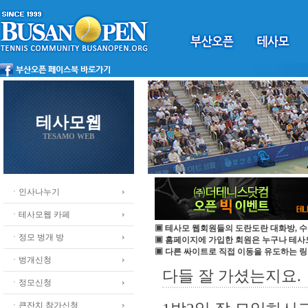
테사모웹
TESAMO WEB
ㆍ인사나누기
ㆍ테사모웹 카페
▣ 테사모 웹회원들의 도란도란 대화방, 수
ㆍ정모 벙개 방
▣ 홈페이지에 가입한 회원은 누구나 테
▣ 다른 싸이트로 직접 이동을 유도하는 링
ㆍ벙개신청
다들 잘 가셨는지요.
ㆍ정모신청
ㆍ큰잔치 참가신청