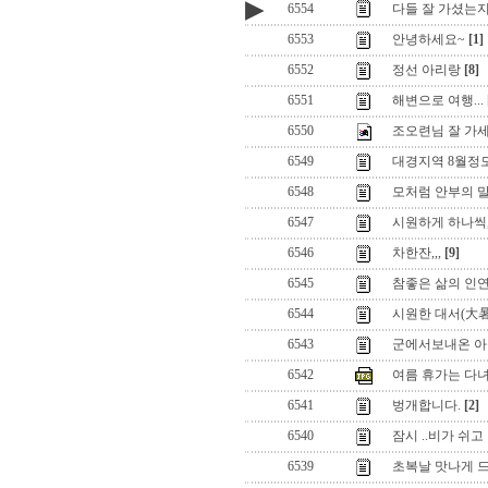
▶
6554
다들 잘 가셨는지
6553
안녕하세요~
[1]
6552
정선 아리랑
[8]
6551
해변으로 여행...
6550
조오련님 잘 가세
6549
대경지역 8월정모
6548
모처럼 안부의 말
6547
시원하게 하나씩,,
6546
차한잔,,,
[9]
6545
참좋은 삶의 인
6544
시원한 대서(大暑
6543
군에서보내온 아들
6542
여름 휴가는 다녀
6541
벙개합니다.
[2]
6540
잠시 ..비가 쉬고
6539
초복날 맛나게 