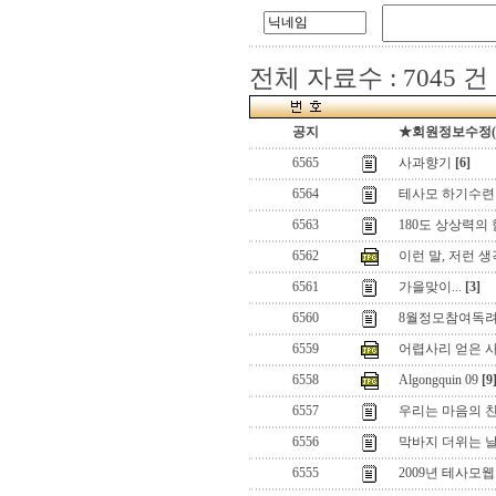
전체 자료수 : 7045 건
공지
★회원정보수정(로그
6565
사과향기
[6]
6564
테사모 하기수련회
6563
180도 상상력의 힘
6562
이런 말, 저런 생
6561
가을맞이...
[3]
6560
8월정모참여독
6559
어렵사리 얻은 
6558
Algongquin 09
[9
6557
우리는 마음의 
6556
막바지 더위는 
6555
2009년 테사모