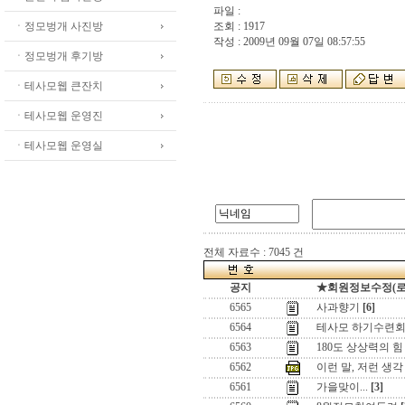
파일 :
ㆍ정모벙개 사진방
조회 : 1917
작성 : 2009년 09월 07일 08:57:55
ㆍ정모벙개 후기방
ㆍ테사모웹 큰잔치
ㆍ테사모웹 운영진
ㆍ테사모웹 운영실
전체 자료수 : 7045 건
공지
★회원정보수정(로그인
6565
사과향기
[6]
6564
테사모 하기수련회 
6563
180도 상상력의 힘 
6562
이런 말, 저런 생각
6561
가을맞이...
[3]