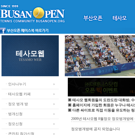
테사모웹
TESAMO WEB
ㆍ인사나누기
ㆍ테사모웹 카페
▣ 테사모 웹회원들의 도란도란 대화방, 수
ㆍ정모 벙개 방
▣ 홈페이지에 가입한 회원은 누구나 테
▣ 다른 싸이트로 직접 이동을 유도하는 링
ㆍ벙개신청
2009년 테사모웹 8월정모 정모벙개방에 
ㆍ정모신청
정모벙개방에 공지 되었습니다
ㆍ큰잔치 참가신청