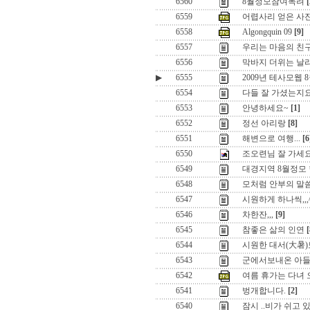
6560
8월정모참여독려
[
6559
어렵사리 얻은 사
6558
Algongquin 09
[9]
6557
우리는 마음의 친
6556
막바지 더위는 날
▶
6555
2009년 테사모웹
6554
다들 잘 가셨는지요
6553
안녕하세요~
[1]
6552
정선 아리랑
[8]
6551
해변으로 여행...
[6
6550
조오련님 잘 가세요
6549
대경지역 8월정모 
6548
모처럼 안부의 말씀
6547
시원하게 하나씩,,,
6546
차한잔,,,
[9]
6545
참좋은 삶의 인연
[
6544
시원한 대서(大暑)
6543
군에서보내온 아들 
6542
여름 휴가는 다녀 
6541
벙개합니다.
[2]
6540
잠시 ..비가 쉬고 