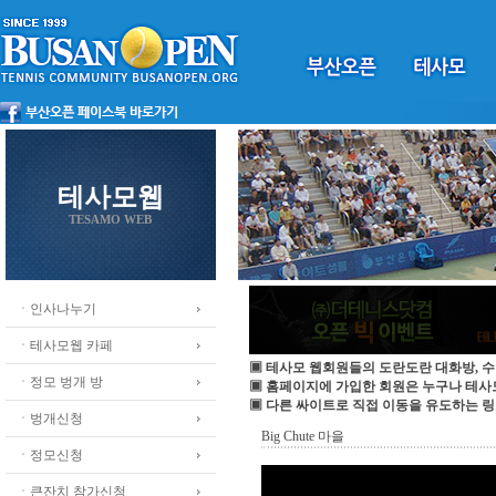
테사모웹
TESAMO WEB
ㆍ인사나누기
ㆍ테사모웹 카페
▣ 테사모 웹회원들의 도란도란 대화방, 수
ㆍ정모 벙개 방
▣ 홈페이지에 가입한 회원은 누구나 테
▣ 다른 싸이트로 직접 이동을 유도하는 링
ㆍ벙개신청
Big Chute 마을
ㆍ정모신청
ㆍ큰잔치 참가신청