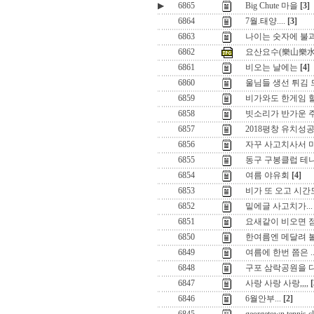
▶
6865
Big Chute 마을
[3]
6864
7월.태양....
[3]
6863
나이는 숫자에 불과
6862
요산요수(樂山樂水
6861
비오는 날에는
[4]
6860
울님들 생선 튀김 
6859
비가와도 한게임 
6858
빗소리가 반가운 주
6857
2018평창 유치성
6856
자꾸 사고치사서 
6855
동구 구봉클럽 테
6854
여름 야유회
[4]
6853
비가 또 오고 시간도
6852
밑에글 사고치가...
6851
요새같이 비오면 
6850
한여름엔 메달려 볼
6849
여름에 한번 쯤은 ..
6848
구포 삼락공원을 
6847
사랑 사랑 사랑,,,,
[
6846
6월안부...
[2]