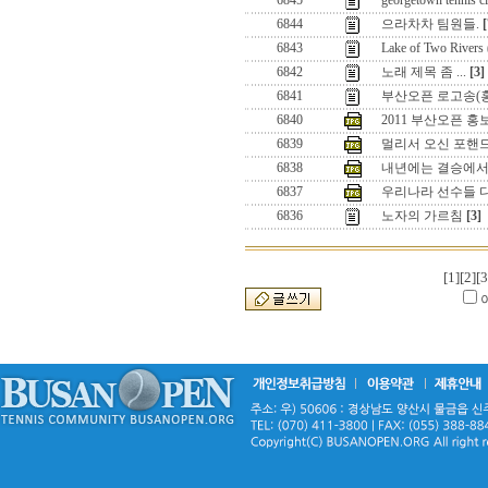
6845
georgetown tennis c
6844
으라차차 팀원들.
[
6843
Lake of Two Rive
6842
노래 제목 좀 ...
[3]
6841
부산오픈 로고송(
6840
2011 부산오픈 
6839
멀리서 오신 포핸드님
6838
내년에는 결승에서..
6837
우리나라 선수들 다
6836
노자의 가르침
[3]
[1]
[2]
[3