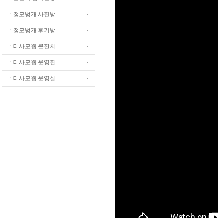
ㆍ정모벙개 사진방
ㆍ정모벙개 후기방
ㆍ테사모웹 큰잔치
ㆍ테사모웹 운영진
ㆍ테사모웹 운영실