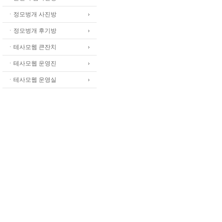
ㆍ정모벙개 사진방
ㆍ정모벙개 후기방
ㆍ테사모웹 큰잔치
ㆍ테사모웹 운영진
ㆍ테사모웹 운영실