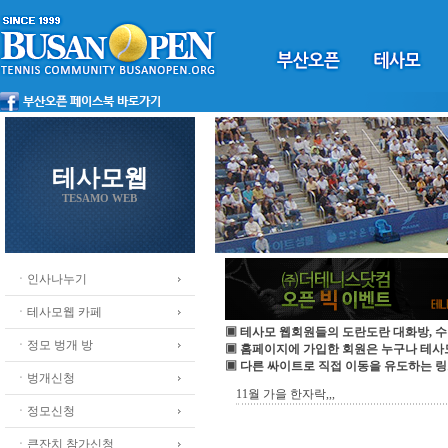
테사모웹
TESAMO WEB
ㆍ인사나누기
ㆍ테사모웹 카페
▣ 테사모 웹회원들의 도란도란 대화방, 수
ㆍ정모 벙개 방
▣ 홈페이지에 가입한 회원은 누구나 테
▣ 다른 싸이트로 직접 이동을 유도하는 링
ㆍ벙개신청
11월 가을 한자락,,,
ㆍ정모신청
ㆍ큰잔치 참가신청