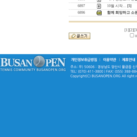
6897
10월 시작....
[5]
6896
함께 희망하고 소
[1]
[2]
[3