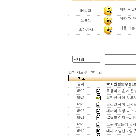
이따 저녘에
테돌이
이따 저녁
포핸드
가을 타는 
으라차차
전체 자료수 : 7045 건
공지
★회원정보수정(로그인
6925
흑룡의 기운이 온누
6924
희망찬 새해 맞으
6923
임진년 새해 인사
6922
새해의 희망 속으
6921
12월도 이제는...
[4
6920
도우미님들께 공
6919
테사모 송년모임
[