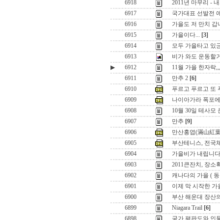
6918
2011년 마무리 -
6917
국가대표 선발전 얘
6916
가을도 저 만치 갑니
6915
가을이다...
[3]
6914
모두 가을타고 있군요
6913
비가 와도 운동할거
▶
6912
11월 가을 한자락,,
6911
만추 2
[6]
6910
푸르고 푸르고 또 푸
6909
나이아가라 폭포에도
6908
10월 30일 테사
6907
만추
[9]
6906
만산홍엽(滿山紅葉
6905
부산테니스, 전국체
6904
가을비가 내립니다
6903
2011큰잔치, 장
6902
캐나다의 가을 ( 동
6901
이제 막 시작한 가을 
6900
부산 해운대 장산
6899
Niagara Trail
[6]
6898
국가 평판도와 인