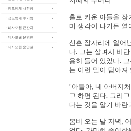
지혜의 주머니
ㆍ정모벙개 사진방
홀로 키운 아들을 장
ㆍ정모벙개 후기방
미 생각이 나거든 열
ㆍ테사모웹 큰잔치
ㆍ테사모웹 운영진
신혼 잠자리에 일어난
ㆍ테사모웹 운영실
다. 그는 살며시 비
용히 들어 있었다. 
는 이런 말이 담아져
"아들아, 네 아버지처
고 하면 된다. 그리
다는 것을 알기 바란다
봄비 오는 날 저녁,
었다. 가만히 종이학