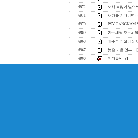
6972
새해 복많이 받으세
6971
새해를 기다리며~
6970
PSY GANGNAM S
6969
가는세월 오는세월..
6968
따뜻한 계절이 되시길
6967
늦은 가을 안부....
[
6966
이가을에
[3]