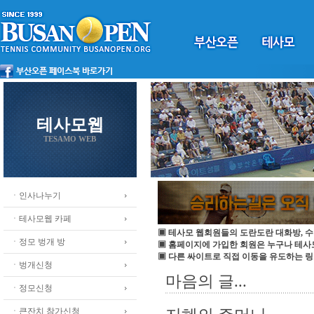
테사모웹
TESAMO WEB
ㆍ인사나누기
ㆍ테사모웹 카페
▣ 테사모 웹회원들의 도란도란 대화방, 수
ㆍ정모 벙개 방
▣ 홈페이지에 가입한 회원은 누구나 테
▣ 다른 싸이트로 직접 이동을 유도하는 링
ㆍ벙개신청
마음의 글...
ㆍ정모신청
ㆍ큰잔치 참가신청