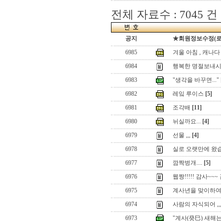
전체 자료수 : 7045 건
공지
★회원정보수정(로그인
6985
겨울 아침 , 캐나다
6984
행복한 명절보내시길요
6983
"생각을 바꾸면..."
6982
레잌 루이스
[5]
6981
조각배
[11]
6980
뉘실까요...
[4]
6979
선물 ,,,
[4]
6978
실로 오랫만에 왔
6977
깜짝벙개....
[5]
6976
웹짱!!!!! 감사~~~
6975
계사년을 맞이하
6974
사람의 자식되어 ,
6973
"계사(癸巳) 새해는.