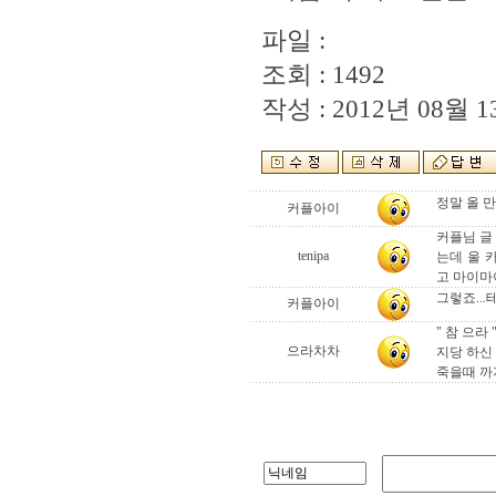
파일 :
조회 : 1492
작성 : 2012년 08월 13
정말 올 만
커플아이
커플님 글
tenipa
는데 울 
고 마이마
그렇죠...
커플아이
" 참 으라 
으라차차
지당 하신
죽을때 까