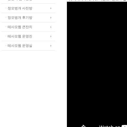
ㆍ정모벙개 사진방
ㆍ정모벙개 후기방
ㆍ테사모웹 큰잔치
ㆍ테사모웹 운영진
ㆍ테사모웹 운영실