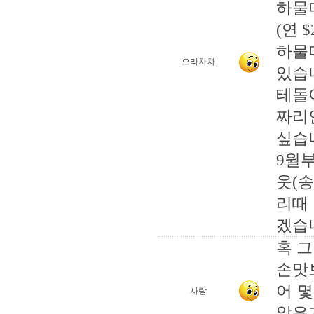
하물
(연 
하물
으라차차
있습
테돌
짜리
싶습
9월부
웃(송
리때
겠습
혹 
손맛
어 
사랑
않은