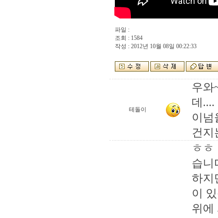
파일 :
조회 : 1584
작성 : 2012년 10월 08일 00:22:33
우와
데....
테돌이
이넘
건지는
ㅎㅎ
습니
하지만
이 
위에