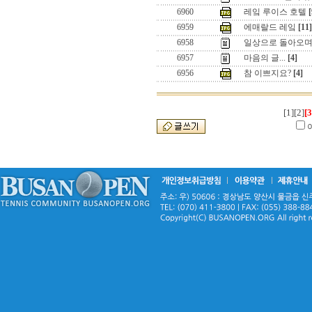
6960
레잌 루이스 호텔
[
6959
에매랄드 레잌
[11]
6958
일상으로 돌아오며.
6957
마음의 글...
[4]
6956
참 이쁘지요?
[4]
[1]
[2]
[3