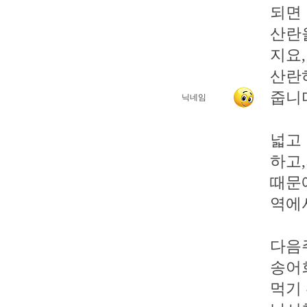
되면
산란
지요
산란
줍니
닉네임
넓고
하고
때문
역에
다음
송어
먹기 