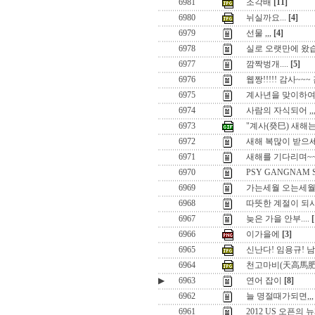
6981
조각배
[11]
6980
뉘실까요...
[4]
6979
선물 ,,,
[4]
6978
실로 오랫만에 왔
6977
깜짝벙개....
[5]
6976
웹짱!!!!! 감사~~~
6975
계사년을 맞이하
6974
사람의 자식되어 ,
6973
"계사(癸巳) 새해는.
6972
새해 복많이 받으세
6971
새해를 기다리며~
6970
PSY GANGNAM S
6969
가는세월 오는세월..
6968
따뜻한 계절이 되시길
6967
늦은 가을 안부....
[
6966
이가을에
[3]
6965
신난다! 임용규! 
6964
천고마비(天高馬肥
▶
6963
연어 잡이
[8]
6962
늘 명절때가되면,,,
6961
2012 US 오픈의