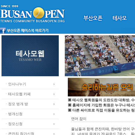
테사모웹
TESAMO WEB
ㆍ인사나누기
ㆍ테사모웹 카페
▣ 테사모 웹회원들의 도란도란 대화방, 수
ㆍ정모 벙개 방
▣ 홈페이지에 가입한 회원은 누구나 테
▣ 다른 싸이트로 직접 이동을 유도하는 링
ㆍ벙개신청
연어 잡이
ㆍ정모신청
울님들과 함께 큰잔치때, 한바탕 연어 
ㆍ큰잔치 참가신청
지 , 녀석의 무게가 20 파운드 7온스 .