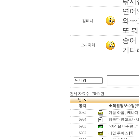
낚시
연어
와~
김테니
또 뭐
송어
으라차차
기다
전체 자료수 : 7045 건
공지
★회원정보수정(로그인
6985
겨울 아침 , 캐나다
6984
행복한 명절보내시길요
6983
"생각을 바꾸면..."
6982
레잌 루이스
[5]