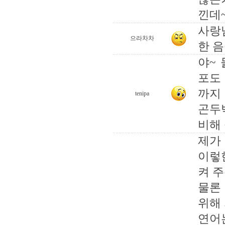
낀데~
사랑
으라차차
한 
야~
포도
까지
tenipa
곤두
비해
제가
이렇
켜 주
물론
위해
연어