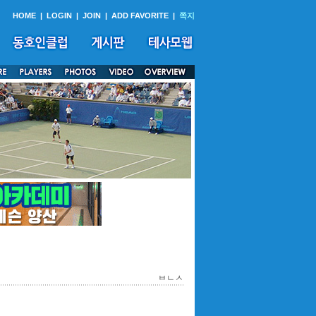
HOME
|
LOGIN
|
JOIN
|
ADD FAVORITE
|
쪽지
ㅂㄴㅅ