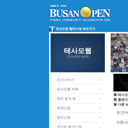
테사모웹
TESAMO WEB
ㆍ인사나누기
ㆍ테사모웹 카페
▣ 테사모
ㆍ정모 벙개 방
▣ 홈페이
▣ 다른 
ㆍ벙개신청
천고마
ㆍ정모신청
단풍나
ㆍ큰잔치 참가신청