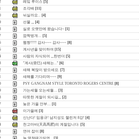
2
레잌 루이스
[5]
1
조각배
[11]
0
뉘실까요...
[4]
9
선물 ,,,
[4]
8
실로 오랫만에 왔습니다~
[1]
7
깜짝벙개....
[5]
6
웹짱!!!!! 감사~~~ 감사~~~
[8]
5
계사년을 맞이하여
[15]
4
사람의 자식되어 ,,,한번더
[5]
3
"계사(癸巳) 새해는..."
[6]
2
새해 복많이 받으세요.
[7]
1
새해를 기다리며~~~
[9]
0
PSY GANGNAM STYLE TORONTO ROGERS CENTRE
[8]
9
가는세월 오는세월....
[3]
8
따뜻한 계절이 되시길,,,
[2]
7
늦은 가을 안부....
[1]
6
이가을에
[3]
5
신난다! 임용규! 남지성도 챌린저 8강!
[4]
4
천고마비(天高馬肥)의 계절입니다.
[5]
3
연어 잡이
[8]
2
늘 명절때가되면,,,
[3]