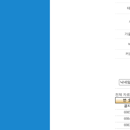
가을
t
커
전체 자료수
공
698
698
698