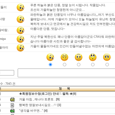
푸른 하늘과 붉은 단풍, 정말 눈이 시립니다. 작품입니다.
테돌이
조선의 가을하늘만 청명한게 아니군요....
파란하늘과 붉은 단풍잎이 너무나 아름답습니다,,,여기 부산도
사랑
울때입니다...어제 가을비가 오더니 오늘 하늘빛이 유난히 청명
복하게 보내시고 먼곳에서 늘 건강하시길요 저도 안부전합니다
아름다운 단풍, 멋집니다~
바람..
지난 주말 북한산도 꽤나 단풍이 아름답더군요 CN타워 파란하늘
enipa
습니다 아름다운 사진과 좋은 글 감사합니다~
가을이 물들어가네요.인간이 만들어낼수없는 자연의색 아름답
플아이
 : 7045 건
지
★회원정보수정(로그인) 안내 ! -필독-★[0]
5
겨울 아침 , 캐나다 토론토 .
[9]
4
행복한 명절보내시길요....^^
[1]
3
"생각을 바꾸면..."
[4]