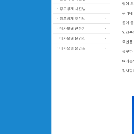
행여 
ㆍ정모벙개 사진방
우리네
ㆍ정모벙개 후기방
곱게 물
ㆍ테사모웹 큰잔치
안갯속
ㆍ테사모웹 운영진
국민들 
ㆍ테사모웹 운영실
유구한
여러분
감사합