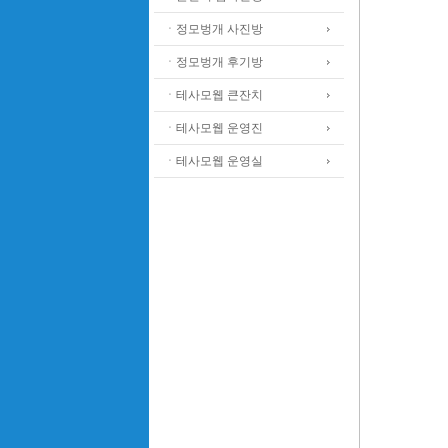
ㆍ정모벙개 사진방
ㆍ정모벙개 후기방
ㆍ테사모웹 큰잔치
ㆍ테사모웹 운영진
ㆍ테사모웹 운영실