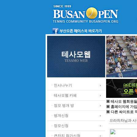
테사모웹
TESAMO WEB
ㆍ인사나누기
ㆍ테사모웹 카페
▣ 테사모 웹회원들
ㆍ정모 벙개 방
▣ 홈페이지에 가
▣ 다른 싸이트로 
ㆍ벙개신청
으라차차님과 사직번개
ㆍ정모신청
ㆍ큰잔치 참가신청