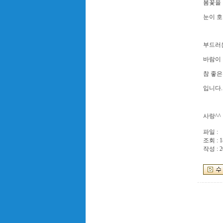
봄꽃을 
눈이 
부드러
바람이
참 좋은
입니다.
사랑^^
파일 :
조회 : 1
작성 : 2