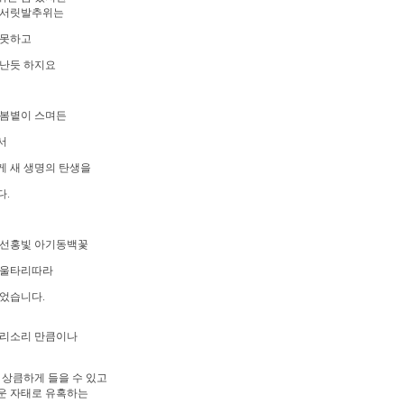
 서릿발추위는
 못하고
떠난듯 하지요
 봄볕이 스며든
서
게 새 생명의 탄생을
다.
 선홍빛 아기동백꽃
 울타리따라
었습니다.
피리소리 만큼이나
 상큼하게 들을 수 있고
운 자태로 유혹하는