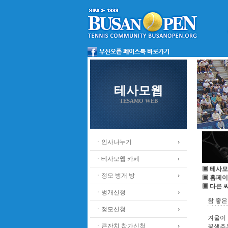
테사모웹
TESAMO WEB
ㆍ인사나누기
ㆍ테사모웹 카페
▣ 테사모
ㆍ정모 벙개 방
▣ 홈페이
▣ 다른 
ㆍ벙개신청
참 좋은 
ㆍ정모신청
겨울이
ㆍ큰잔치 참가신청
꽃샘추