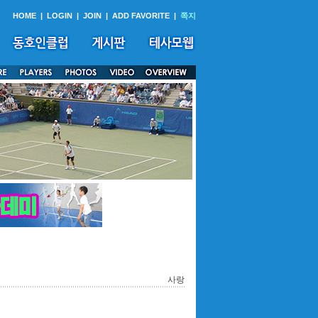
HOME
|
LOGIN
|
JOIN
|
ADD FAVORITE
|
쪽지
사랑