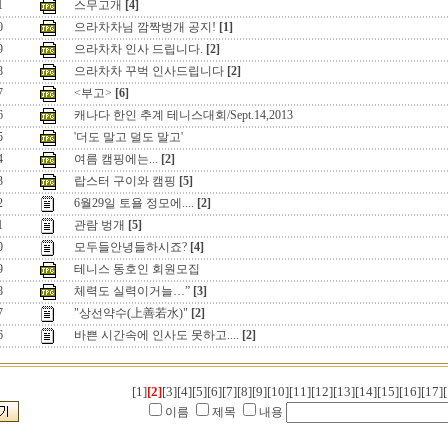
1
스무고개
[4]
0
으라차차님 깜짝벙개 공지!
[1]
9
으라차차 인사 드립니다.
[2]
8
으라차차 꾸벅 인사드립니다
[2]
7
<부고>
[6]
6
캐나다 한인 추계 테니스대회/Sept.14,2013
5
'더도 말고 덜도 말고'
4
여름 캠핑에는...
[2]
3
랍스터 구이와 캠핑
[5]
2
6월29일 토욜 정모에....
[2]
1
관람 벙개
[5]
0
모두들안녕들하시죠?
[4]
9
테니스 동호인 회원모집
8
체력도 실력이거늘…”
[3]
7
"상선약수(上善若水)"
[2]
6
바쁜 시간속에 인사도 못하고....
[2]
[1]
[2]
[3]
[4]
[5]
[6]
[7]
[8]
[9]
[10]
[11]
[12]
[13]
[14]
[15]
[16]
[17]
[
이름
제목
내용