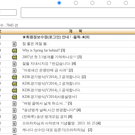
 : 7045 건
지
★회원정보수정(로그인) 안내 ! -필독-★[0]
5
참 좋은 계절 봄..
4
Why is Spring far behind?
[3]
3
2007년 첫 3.1벙개를 기억하나요^^
[3]
2
잘들 지내시지요 ? 반갑습니다.
[4]
1
"아로새긴 은쟁반에 금 사과"
[2]
0
KDK경기방식(V2014)_3 공개합니다.
[2]
9
KDK경기방식(V2014)_2 공개합니다.
8
KDK경기방식(V2014)_1 공개합니다.
7
KDK경기방식(V2014)사용설명서1
6
"벼랑 끝에서 날게 하소서..."
[5]
5
*송년벙게 날짜,시간 변경합니다*
[4]
4
(진짜루) 송년 벙개모임 공지
[8]
3
으라차차님과 사직번개 기념촬영 . 2013. 10. 25
[4]
2
캐나다 선수단 대표 임준기(으라차차)님 .
[2]