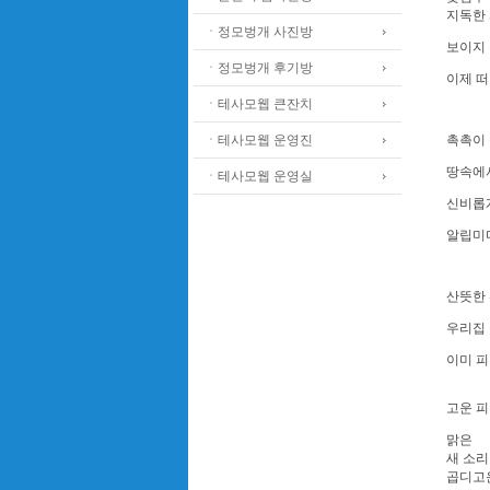
지독한
ㆍ정모벙개 사진방
보이지
ㆍ정모벙개 후기방
이제 
ㆍ테사모웹 큰잔치
ㆍ테사모웹 운영진
촉촉이
땅속에
ㆍ테사모웹 운영실
신비롭
알립미
산뜻한
우리집
이미 피
고운 
맑은
새 소리
곱디고