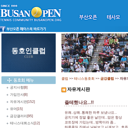
동호인클럽
CLUB
클럽
>>
테니스동호회
>>
금강클럽
>>
자유
공지사항
[8]
자유게시판
가입인사
[8]
자유게시판
[152]
즐테했나요...!!
유머
[15]
유쾌..상쾌..통쾌한 하루 보냈나요...
금강갤러리
[95]
공치기에 정말 좋은 날인데...맘은 항상
코트장에 가있는데...방학이라 좀...
테니스대회소식
[12]
하루종일 집에서 날씨보고 시계보고...호