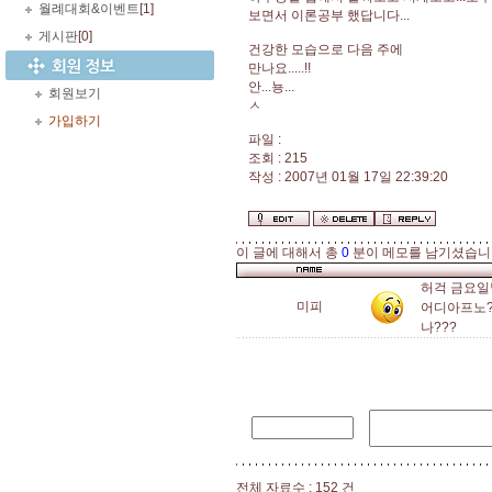
월례대회&이벤트
[1]
보면서 이론공부 했답니다...
게시판
[0]
건강한 모습으로 다음 주에
만나요.....!!
안...뇽...
회원보기
ㅅ
가입하기
파일 :
조회 : 215
작성 : 2007년 01월 17일 22:39:20
이 글에 대해서 총
0
분이 메모를 남기셨습니
허걱 금요일날
미피
어디아프노?
나???
전체 자료수 : 152 건