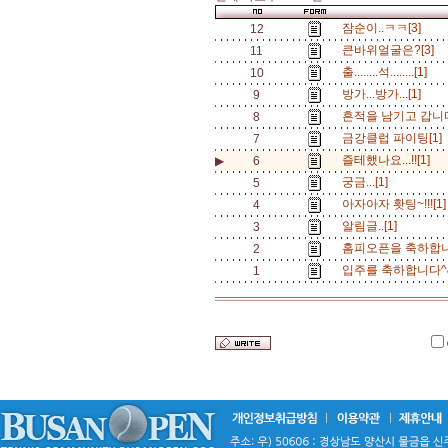
잠순이..ㅋㅋ[3]
12
큰바위얼굴은?[3]
11
출........석........[1]
10
방가...방가...[1]
9
흔적을 남기고 갑니다.
8
금강클럽 파이팅[1]
7
즐테했나요...!![1]
▶
6
궁금...[1]
5
아자아자 홧팅~!!![1
4
알림글..[1]
3
홈피오픈을 축하합니다
2
입주를 축하합니다^&
1