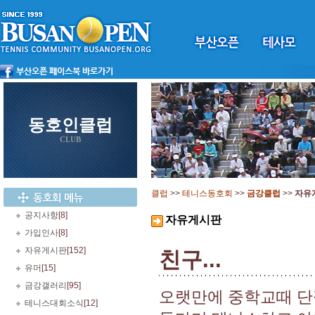
동호인클럽
CLUB
클럽
>>
테니스동호회
>>
금강클럽
>>
자유
공지사항
[8]
자유게시판
가입인사
[8]
자유게시판
[152]
친구...
유머
[15]
금강갤러리
[95]
오랫만에 중학교때 단짝
테니스대회소식
[12]