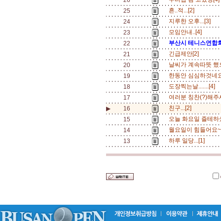
26
흔..적...[2]
25
지루한 오후...[3]
24
모임안내..[4]
23
부산시 테니스연합
22
긴급제안[2]
21
날씨가 계속따뜻 했으
20
한동안 심심하것네요.
19
도장찍는날.......[4]
18
여러분 칭찬(?)해주
17
친구...[2]
▶
16
오늘 화요일 즐테하셨
15
월요일이 힘들어요~~
14
하루 일당...[1]
13