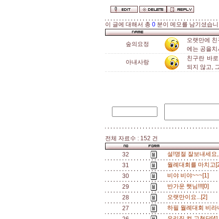
이 글에 대해서 총
0
분이 메모를 남기셨습니
오랫만에 친
숲의요정
에는 공을치
친구란 바로
아내사랑
되지 않고, 
전체 자료수 : 152 건
설!명절 잘보내세요,,,
32
월례대회를 마치고[
31
비야 비야~~~[1]
30
반가운 햇님!!![0]
29
오랫만이요...[2]
28
하필 월례대회 비라니
27
우리집 컴 고쳤당[4