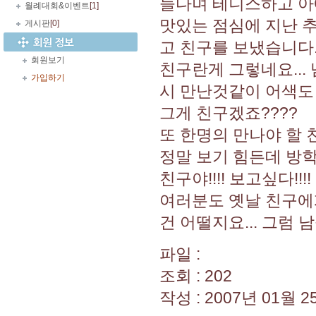
들다며 테니스하고 아예
월례대회&이벤트
[1]
맛있는 점심에 지난 추
게시판
[0]
고 친구를 보냈습니다..
회원보기
친구란게 그렇네요...
가입하기
시 만난것같이 어색도 
그게 친구겠죠????
또 한명의 만나야 할 
정말 보기 힘든데 방학
친구야!!!! 보고싶다!!!!
여러분도 옛날 친구에
건 어떨지요... 그럼
파일 :
조회 : 202
작성 : 2007년 01월 25