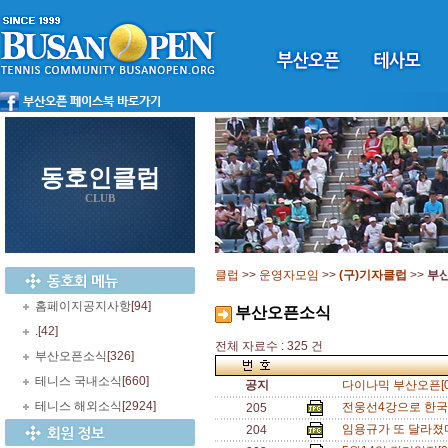
동호인클럽
CLUB
클럽
>>
운영자모임
>>
(구)기자클럽
>>
부
홈페이지공지사항
[94]
부산오픈소식
.
[42]
전체 자료수 : 325 건
부산오픈소식
[326]
테니스 국내소식
[660]
공지
다이나믹 부산오픈[0
테니스 해외소식
[2924]
전웅선4강으로 한국 
205
임용규가 또 달라졌다!
204