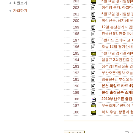
5월14일 경기일정[
203
회원보기
정석영 분패, 아깝다!
202
가입하기
5월13일 경기일정 
201
복식신동, 남지성! 원
200
12일 본선경기 마감[
199
전웅선 8강진출 !![0
198
3번시드 소에다 고,
197
오늘 12일 경기안내[
196
5월11일 경기결과[
195
임용규 2회전진출 인
194
정석영2회전진출 인
193
부산오픈4일차 오늘
192
윔블던4강 부산오픈
191
본선 와일드 카드 4
190
본선 출전선수 소개[
189
2010부산오픈 출전
188
우돔초케, 4년만에 부
187
복식 우승, 쌍둥이 형제
186