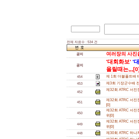
전체 자료수 : 534 건
여러장의 사진을 
공지
'대회화보'
'
공지
올릴때는,,,[0
제 1회 더블폴트배 
454
제3회 기장군수배 
453
제32회 ATRC 서
452
제32회 ATRC 서
451
[0]
제32회 ATRC 서
450
위[0]
제32회 ATRC 서
449
위[0]
제30회 ATRC 하
448