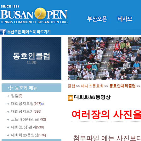
동호인클럽
CLUB
클럽
테니스동호회
동호인대회클럽
>>
>>
>
알림
[0]
대회화보/동영상
대회공지요청
[947]
여러장의 사진을 
대회공지보기
[898]
코트배정/대진표
[792]
대회(입상)결과
[530]
대회화보/동영상
[536]
첨부파일 에는 사진보다