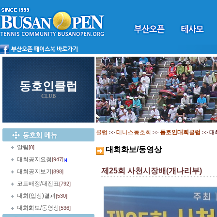
동호인클럽
CLUB
클럽
테니스동호회
동호인대회클럽
>>
>>
>>
대
알림
[0]
대회화보/동영상
대회공지요청
[947]
제25회 사천시장배(개나리부)
대회공지보기
[898]
코트배정/대진표
[792]
대회(입상)결과
[530]
대회화보/동영상
[536]