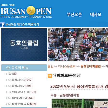
동호인클럽
CLUB
클럽
>>
테니스동호회
>>
동호인대회클럽
>>
알림
[0]
대회화보/동영상
대회공지요청
[947]
대회공지보기
[898]
2022년 양산시 웅상연합회장배 영
코트배정/대진표
[792]
우승 : 김동현/김지현
대회(입상)결과
[530]
대회화보/동영상
[536]