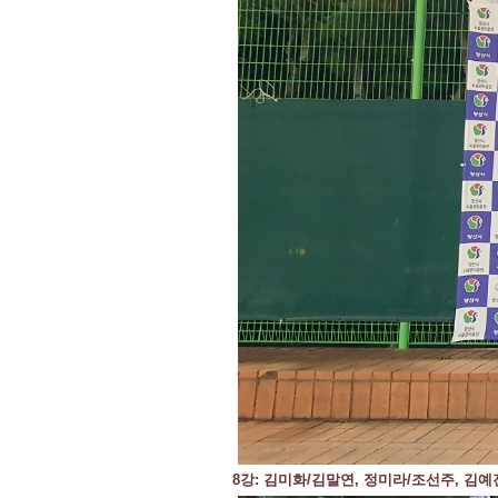
8강: 김미화/김말연, 정미라/조선주, 김