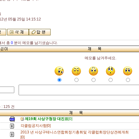
1
12년 05월 25일 14:15:12
해서 총
0
분이 메모를 남기셨습니다.
메모를 남겨주세요.
: 125 건
제19회 사상구청장 대진표
[0]
각클럽공지사항[0]
2013 년 사상구테니스연합회정기총회및 각클럽회장단상견례개최
[0]