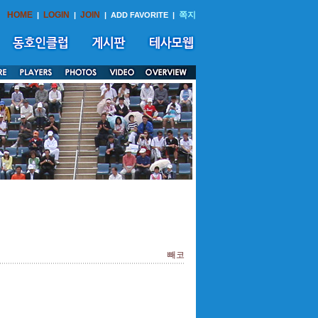
HOME
LOGIN
JOIN
쪽지
|
|
|
ADD FAVORITE
|
빼코