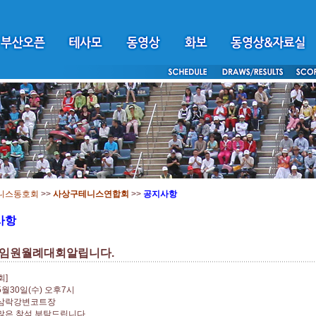
니스동호회
>>
사상구테니스연합회
>>
공지사항
사항
임원월례대회알립니다.
회]
5월30일(수) 오후7시
 삼락강변코트장
 많은 참석 부탁드립니다.