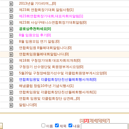
2013년을 기다리며,,,,[0]
제23회 연합회장기대회 알림사항[1]
제23회연합회장기대회,대표자회의알림[1]
제23회 사상구테니스연합회장기대회알림[0]
공로상추천하세요[0]
8월 임원모임 후기[0]
8월 임원모임 연기 알림.[0]
연합회임원 8월례대회알립니다.[0]
연합회임원월례대회알립니다.[0]
제18회 구청장기대회 대표자회의개최[0]
구청장기 선수명단및 회원명부게시요망[0]
5월20일 구청장배참가선수및 각클럽회원명부게시요망[0]
연합회임원및 각클럽회장단친선월례회행사개최[0]
해냄클럽 창립10주년 기념식행사[1]
연합회임원및 각클럽회장단친선월례회행사개최[1]
연합회 임원및 각클럽회장단 상견례,,,[0]
알립니다[0]
[1]
[2]
[3]
[4]
[5]
[6]
[7]
이름
제목
내용