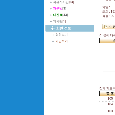
자유게시판
[63]
파일 :
재무방
[3]
조회 : 15
대진표
[43]
작성 : 20
게시판
[1]
회원보기
이 글에 대
가입하기
전체 자료수 
105
104
103