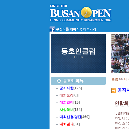
동호인클럽
CLUB
클럽
>>
테
공지사항
[125]
공지
대회요강
[61]
대회일정
[15]
연합회
사상화보
[134]
[5월례대
대회신청/명단
[460]
ㅁ일시 : 
ㅁ장소 :
대회결과
[31]
ㅁ첨언 :