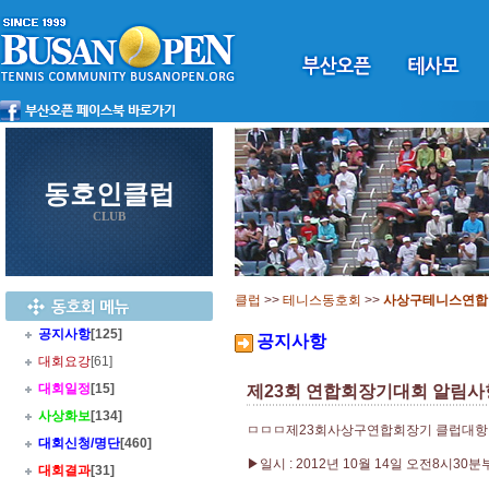
동호인클럽
CLUB
클럽
>>
테니스동호회
>>
사상구테니스연합
공지사항
[125]
공지사항
대회요강
[61]
대회일정
[15]
제23회 연합회장기대회 알림사
사상화보
[134]
ㅁㅁㅁ제23회사상구연합회장기 클럽대항
대회신청/명단
[460]
▶일시 : 2012년 10월 14일 오전8시30
대회결과
[31]