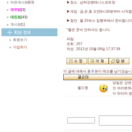
자유게시판
[63]
▶장소 : 삼락강병테니스코트장
재무방
[3]
▶게임 : 금,은,동 오전8시30분부터 시작
대진표
[43]
▶첨언 : 물 25박스 집행부에서 준비합니다
게시판
[1]
*물은 준비 안하셔도 됩니다.
파일 :
회원보기
조회 : 257
가입하기
작성 : 2012년 10월 08일 17:37:39
이 글에 대해서 총
0
분이 메모를 남기셨습니
당일은 강변
월드짱
인 여러분께
이 되리라 