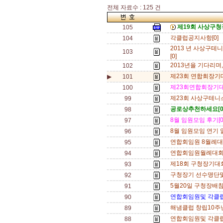
전체 자료수 : 125 건
제19회 사상구청
105
각클럽공지사항[0]
104
2013 년 사상구
103
[0]
2013년을 기다리며,,,
102
제23회 연합회장기대
▶
101
제23회연합회장기대
100
제23회 사상구테니
99
공로상추천하세요[
98
8월 임원모임 후기[
97
8월 임원모임 연기 알
96
연합회임원 8월례대
95
연합회임원월례대회알
94
제18회 구청장기대
93
구청장기 선수명단및
92
5월20일 구청장배
91
연합회임원및 각클
90
해냄클럽 창립10주
89
연합회임원및 각클
88