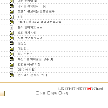
예선 셋째날
[2]
경기는 계속된다~~
[2]
꼬맹이 볼보이는 글로벌 친구
선심
3회전 진출 4명과 복식 예선통과팀
볼이 안빠져요.ㅠㅠ
오전 경기 사진
오늘 선수들 워밍업
전웅선
예선전...
정기수선수
부산오픈 처녀줄전..정홍
[1]
김영준 예선1회전..
QS-안재성
[1]
인도에서 온 부자 ??
[1]
[1]
[2]
[3]
[4]
[5]
[6]
[7]
[8]
[9]
[10]
[next]
이름
제목
내용