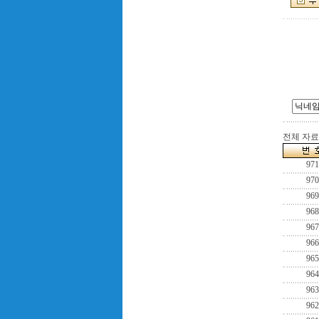
전체 자료수
971
970
969
968
967
966
965
964
963
962