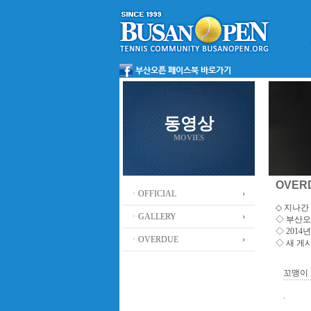
동영상
MOVIES
OVER
ㆍOFFICIAL
◇ 지나간 
ㆍGALLERY
◇
부산오
◇ 201
ㆍOVERDUE
◇ 새 게
꼬맹이
.