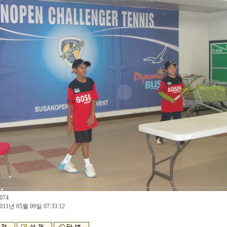
074
011년 05월 09일 07:33:12