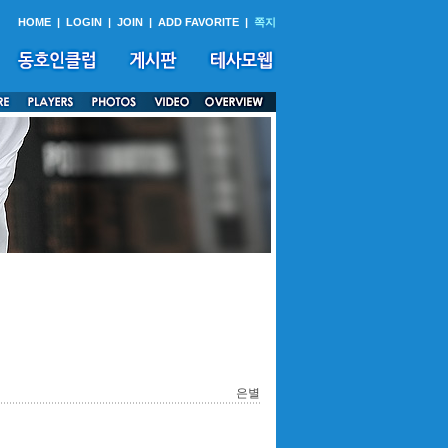
HOME
|
LOGIN
|
JOIN
|
ADD FAVORITE
|
쪽지
은별