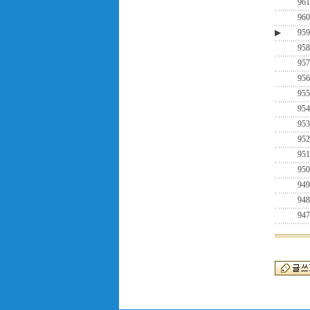
961
960
▶
959
958
957
956
955
954
953
952
951
950
949
948
947