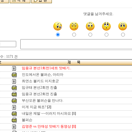
댓글을 남겨주세요.
 : 1171 건
임용규 본선1회전1세트 맛배기..
인도에서온 볼퍼슨, 아리아
최연소 볼키드 이지호군
임규태 본선2회전 진출
임용규 본선2회전 진출
부산오픈 볼퍼슨을 만나다.
이게 지금 뭐죠?
[2]
내일은 제발 ~~이러지 마시와요
[1]
볼퍼슨
김영준 vs 안재성 맛배기 동영상
[1]