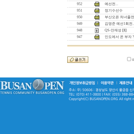
952
예선전...
951
정기수선수
950
부산오픈 처녀줄전
949
김영준 예선1회전.
948
QS-안재성
[1]
947
인도에서 온 부자 ?