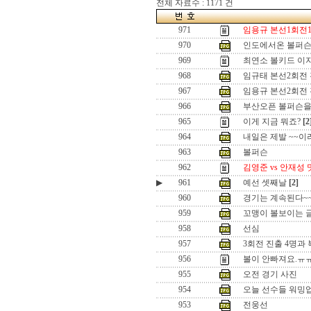
전체 자료수 : 1171 건
971
임용규 본선1회전1
970
인도에서온 볼퍼슨
969
최연소 볼키드 이
968
임규태 본선2회전
967
임용규 본선2회전
966
부산오픈 볼퍼슨을
965
이게 지금 뭐죠?
[2
964
내일은 제발 ~~
963
볼퍼슨
962
김영준 vs 안재성
▶
961
예선 셋째날
[2]
960
경기는 계속된다~
959
꼬맹이 볼보이는 
958
선심
957
3회전 진출 4명과
956
볼이 안빠져요.ㅠ
955
오전 경기 사진
954
오늘 선수들 워밍
953
전웅선