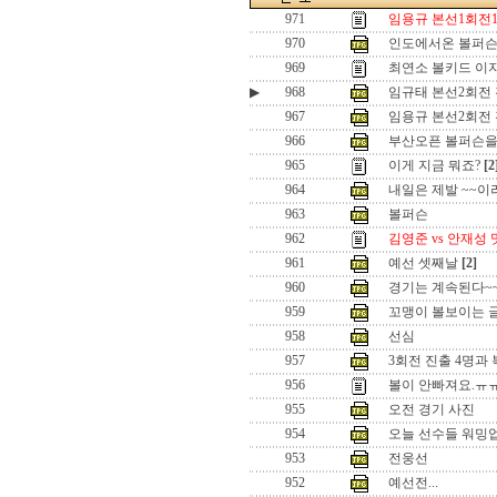
971
임용규 본선1회전1
970
인도에서온 볼퍼슨
969
최연소 볼키드 이
▶
968
임규태 본선2회전
967
임용규 본선2회전
966
부산오픈 볼퍼슨을
965
이게 지금 뭐죠?
[2
964
내일은 제발 ~~
963
볼퍼슨
962
김영준 vs 안재성
961
예선 셋째날
[2]
960
경기는 계속된다~
959
꼬맹이 볼보이는 
958
선심
957
3회전 진출 4명과
956
볼이 안빠져요.ㅠ
955
오전 경기 사진
954
오늘 선수들 워밍
953
전웅선
952
예선전...