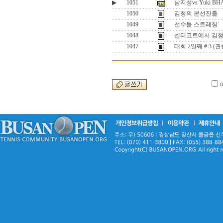
▶
1051
남지성vs Yuki BH
1050
김청의 본선진출
1049
선수들 스트레칭`
1048
센터코트에서 김청
1047
대회 2일째 # 3 (관