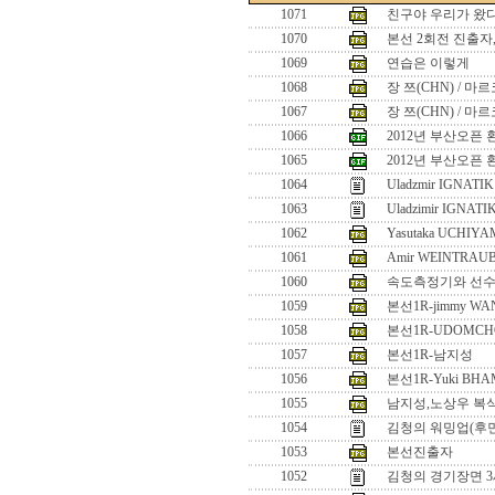
1071
친구야 우리가 왔다!
1070
본선 2회전 진출자
1069
연습은 이렇게
1068
장 쯔(CHN) / 마
1067
장 쯔(CHN) / 마
1066
2012년 부산오픈 
1065
2012년 부산오픈 
1064
Uladzmir IGNATIK 
1063
Uladzimir IGNATI
1062
Yasutaka UCHIYA
1061
Amir WEINTRAUB
1060
속도측정기와 선
1059
본선1R-jimmy WA
1058
본선1R-UDOMCH
1057
본선1R-남지성
1056
본선1R-Yuki BHAM
1055
남지성,노상우 복
1054
김청의 워밍업(후
1053
본선진출자
1052
김청의 경기장면 