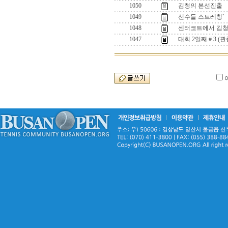
1050
김청의 본선진출
1049
선수들 스트레칭`
1048
센터코트에서 김청
1047
대회 2일째 # 3 (관