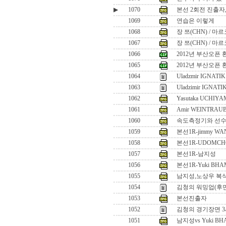
▶
1070
본선 2회전 진출자
1069
연습은 이렇게
1068
장 쯔(CHN) / 마
1067
장 쯔(CHN) / 마
1066
2012년 부산오픈 
1065
2012년 부산오픈 
1064
Uladzmir IGNATIK 
1063
Uladzimir IGNATI
1062
Yasutaka UCHIYA
1061
Amir WEINTRAUB
1060
속도측정기와 선
1059
본선1R-jimmy WA
1058
본선1R-UDOMCH
1057
본선1R-남지성
1056
본선1R-Yuki BHAM
1055
남지성,노상우 복
1054
김청의 워밍업(후
1053
본선진출자
1052
김청의 경기장면 
1051
남지성vs Yuki BH