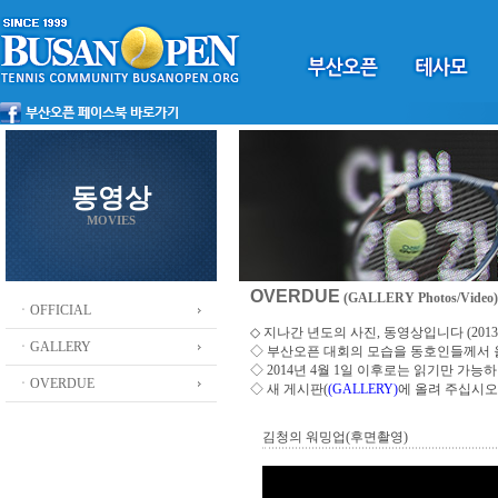
동영상
MOVIES
OVERDUE
(GALLERY Photos/Video)
ㆍOFFICIAL
◇ 지나간 년도의 사진, 동영상입니다 (2013 ~
ㆍGALLERY
◇
부산오픈 대회의 모습을 동호인들께서
◇ 2014년 4월 1일 이후로는 읽기만 가
ㆍOVERDUE
◇ 새 게시판(
(GALLERY)
에 올려 주십시오
김청의 워밍업(후면촬영)