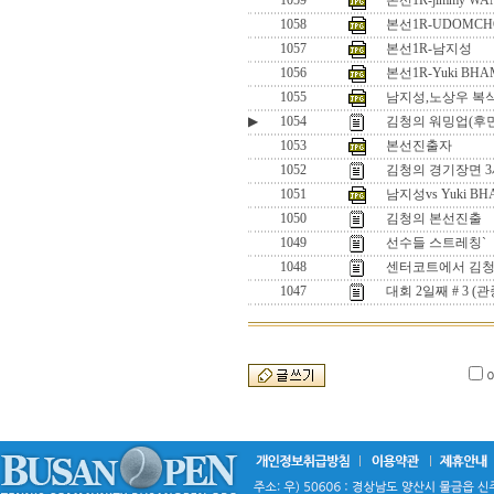
1059
본선1R-jimmy WA
1058
본선1R-UDOMCH
1057
본선1R-남지성
1056
본선1R-Yuki BHAM
1055
남지성,노상우 복
▶
1054
김청의 워밍업(후
1053
본선진출자
1052
김청의 경기장면 
1051
남지성vs Yuki BH
1050
김청의 본선진출
1049
선수들 스트레칭`
1048
센터코트에서 김청
1047
대회 2일째 # 3 (관