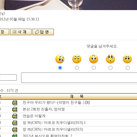
747
012년 05월 08일 15:36:12
댓글을 남겨주세요.
 : 1171 건
1
친구야 우리가 왔다!~(석영이 친구들..)
[1]
0
본선 2회전 진출자, 정석영
9
연습은 이렇게
8
장 쯔(CHN) / 마르코 치우디넬리(SUI).1
7
장 쯔(CHN) / 마르코 치우디넬리(SUI)
6
2012년 부산오픈 환영만찬회,,2