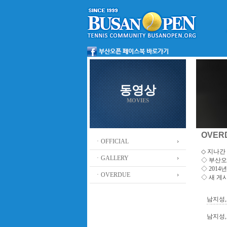
동영상
MOVIES
OVER
ㆍOFFICIAL
◇ 지나간 
ㆍGALLERY
◇
부산오
◇ 201
ㆍOVERDUE
◇ 새 게
남지성,
남지성, 