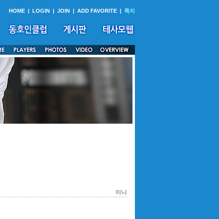
HOME
|
LOGIN
|
JOIN
|
ADD FAVORITE
|
쪽지
이니