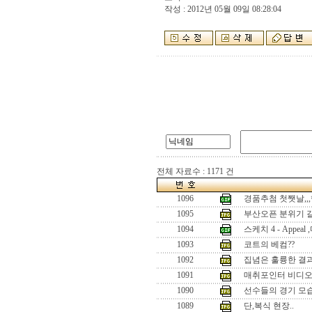
작성 : 2012년 05월 09일 08:28:04
전체 자료수 : 1171 건
1096
경품추첨 첫쨋날,,,
1095
부산오픈 분위기 갈
1094
스케치 4 - Appe
1093
코트의 베컴??
1092
집념은 훌륭한 결과
1091
매취포인터 비디오
1090
선수들의 경기 모
1089
단,복식 현장..