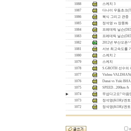
1088
스케치 3
1087
다나이 우돔초크(T
1086
복식 그리고 관중
1085
정석영 vs 장쯩화
1084
프레데릭 닐슨(DEN) 
1083
프레데릭 닐슨(DEN)
1082
2012년 부산오픈^
1081
서브 최고속도를 
1080
스케치 2
1079
스케치
1078
S.GROTH 선수의
1077
Vishnu VALDHAN(
1076
Danai vs Yuki BH
1075
SPEED...200km /h
▶
1074
무섭다고요? 마음만
1073
정석영(KOR)/겐토 
1072
정석영(KOR)/겐토