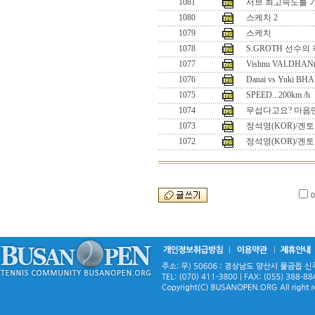
1081
서브 최고속도를 
1080
스케치 2
1079
스케치
1078
S.GROTH 선수의
1077
Vishnu VALDHAN(
1076
Danai vs Yuki BH
1075
SPEED...200km /h
1074
무섭다고요? 마음만
1073
정석영(KOR)/겐토 
1072
정석영(KOR)/겐토