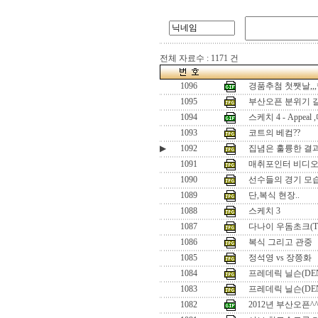
전체 자료수 : 1171 건
1096
경품추첨 첫쨋날,,,
1095
부산오픈 분위기 갈
1094
스케치 4 - Appe
1093
코트의 베컴??
▶
1092
집념은 훌륭한 결과
1091
매취포인터 비디오
1090
선수들의 경기 모
1089
단,복식 현장..
1088
스케치 3
1087
다나이 우돔초크(T
1086
복식 그리고 관중
1085
정석영 vs 장쯩화
1084
프레데릭 닐슨(DEN) 
1083
프레데릭 닐슨(DEN)
1082
2012년 부산오픈^