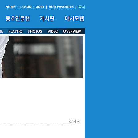
HOME
|
LOGIN
|
JOIN
|
ADD FAVORITE
|
쪽지
김테니