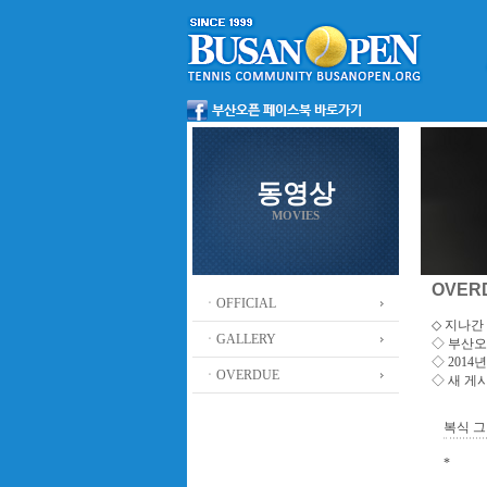
동영상
MOVIES
OVER
ㆍOFFICIAL
◇ 지나간 
ㆍGALLERY
◇
부산오
◇ 201
ㆍOVERDUE
◇ 새 게
복식 그
*