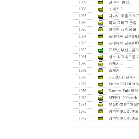
1089
단,복식 현장..
1088
스케치 3
1087
다나이 우돔초크(T
1086
복식 그리고 관중
1085
정석영 vs 장쯩화
1084
프레데릭 닐슨(DEN) 
1083
프레데릭 닐슨(DEN)
1082
2012년 부산오픈^
1081
서브 최고속도를 
1080
스케치 2
1079
스케치
1078
S.GROTH 선수의
1077
Vishnu VALDHAN(
1076
Danai vs Yuki BH
1075
SPEED...200km /h
1074
무섭다고요? 마음만
1073
정석영(KOR)/겐토 
1072
정석영(KOR)/겐토