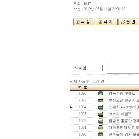
조회 : 1947
작성 : 2012년 05월 11일 21:31:23
전체 자료수 : 1171 건
1096
경품추첨 첫쨋날,,,
1095
부산오픈 분위기 갈
▶
1094
스케치 4 - Appe
1093
코트의 베컴??
1092
집념은 훌륭한 결과
1091
매취포인터 비디오
1090
선수들의 경기 모