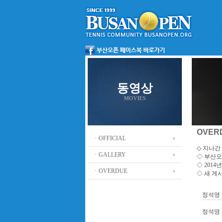
동영상
MOVIES
OVER
ㆍOFFICIAL
◇ 지나간 
ㆍGALLERY
◇
부산오
◇ 201
ㆍOVERDUE
◇ 새 게
정석영 
정석영 3