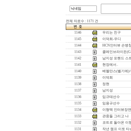
전체 자료수 : 1171 건
1146
우리는 친구
1145
이덕희-우디
1144
HCN인터뷰 손병창
1143
클레인브라이든(GB
1142
남지성 포핸드 스
1141
현장에서..
1140
베멜만스(벨기에)/
1139
이덕희
1138
정현
1137
남지성
1136
임규태선수
1135
임용규선수
1134
이형택 인터뷰장면
1133
관중들 그리고 나
1132
코트로 돌아온 이
1131
작년 챔프 이토 타