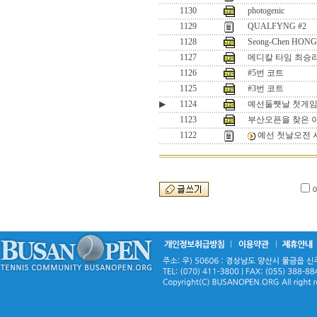
1130
photogenic
1129
QUALFYNG #2
1128
Seong-Chen HONG(
1127
메디칼 타임 최승리
1126
#5번 코트
1125
#3번 코트
▶
1124
예선둘쨋날 첫게임.
1123
부산오픈을 찾은 
1122
예선 첫날오전 