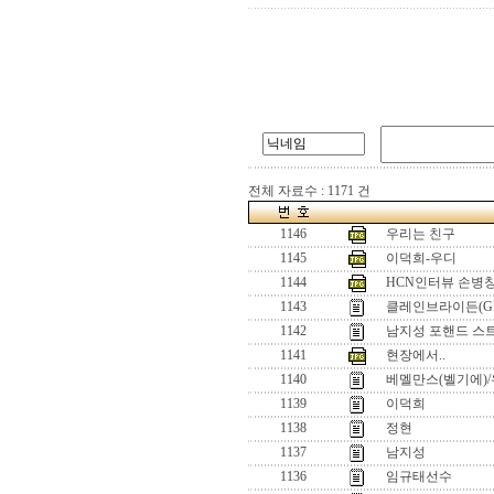
전체 자료수 : 1171 건
1146
우리는 친구
1145
이덕희-우디
1144
HCN인터뷰 손병창
1143
클레인브라이든(GB
1142
남지성 포핸드 스
1141
현장에서..
1140
베멜만스(벨기에)/
1139
이덕희
1138
정현
1137
남지성
1136
임규태선수