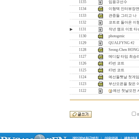
1135
임용규선수
1134
이형택 인터뷰장면
1133
관중들 그리고 나
1132
코트로 돌아온 이
▶
1131
작년 챔프 이토 타
1130
photogenic
1129
QUALFYNG #2
1128
Seong-Chen HONG(
1127
메디칼 타임 최승리
1126
#5번 코트
1125
#3번 코트
1124
예선둘쨋날 첫게임.
1123
부산오픈을 찾은 
1122
예선 첫날오전 