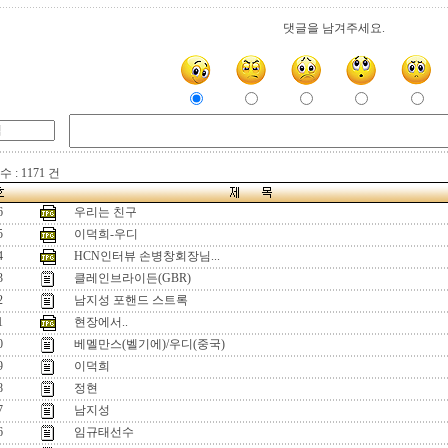
댓글을 남겨주세요.
 : 1171 건
6
우리는 친구
5
이덕희-우디
4
HCN인터뷰 손병창회장님...
3
클레인브라이든(GBR)
2
남지성 포핸드 스트록
1
현장에서..
0
베멜만스(벨기에)/우디(중국)
9
이덕희
8
정현
7
남지성
6
임규태선수