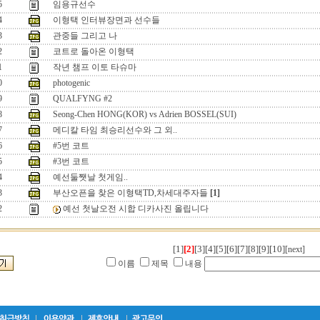
5
임용규선수
4
이형택 인터뷰장면과 선수들
3
관중들 그리고 나
2
코트로 돌아온 이형택
1
작년 챔프 이토 타슈마
0
photogenic
9
QUALFYNG #2
8
Seong-Chen HONG(KOR) vs Adrien BOSSEL(SUI)
7
메디칼 타임 최승리선수와 그 외..
6
#5번 코트
5
#3번 코트
4
예선둘쨋날 첫게임..
3
부산오픈을 찾은 이형택TD,차세대주자들
[1]
2
예선 첫날오전 시합 디카사진 올립니다
[1]
[2]
[3]
[4]
[5]
[6]
[7]
[8]
[9]
[10]
[next]
이름
제목
내용