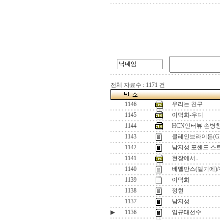
전체 자료수 : 1171 건
1146
우리는 친구
1145
이덕희-우디
1144
HCN인터뷰 손병창
1143
클레인브라이든(GB
1142
남지성 포핸드 스
1141
현장에서..
1140
베멜만스(벨기에)/
1139
이덕희
1138
정현
1137
남지성
▶
1136
임규태선수