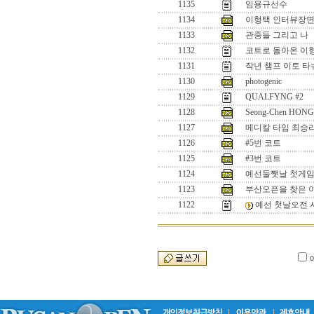
1135
임용규선수
1134
이형택 인터뷰장면
1133
관중들 그리고 나
1132
코트로 돌아온 이
1131
작년 챔프 이토 타
1130
photogenic
1129
QUALFYNG #2
1128
Seong-Chen HONG(
1127
메디칼 타임 최승리
1126
#5번 코트
1125
#3번 코트
1124
예선둘쨋날 첫게임.
1123
부산오픈을 찾은 
1122
예선 첫날오전 