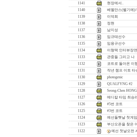
1141
현장에서..
1140
베멜만스(벨기에)/
1139
이덕희
1138
정현
1137
남지성
1136
임규태선수
1135
임용규선수
1134
이형택 인터뷰장면
1133
관중들 그리고 나
1132
코트로 돌아온 이
1131
작년 챔프 이토 타
1130
photogenic
1129
QUALFYNG #2
1128
Seong-Chen HONG(
1127
메디칼 타임 최승리
1126
#5번 코트
1125
#3번 코트
1124
예선둘쨋날 첫게임.
1123
부산오픈을 찾은 
1122
예선 첫날오전 